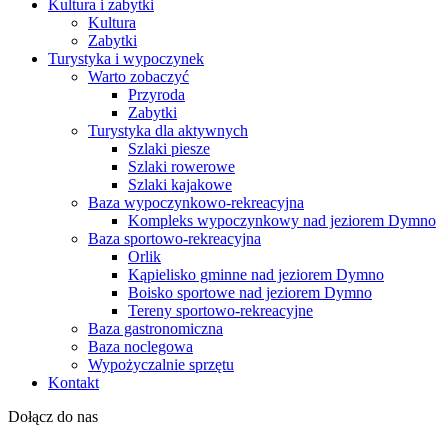
Kultura i zabytki
Kultura
Zabytki
Turystyka i wypoczynek
Warto zobaczyć
Przyroda
Zabytki
Turystyka dla aktywnych
Szlaki piesze
Szlaki rowerowe
Szlaki kajakowe
Baza wypoczynkowo-rekreacyjna
Kompleks wypoczynkowy nad jeziorem Dymno
Baza sportowo-rekreacyjna
Orlik
Kąpielisko gminne nad jeziorem Dymno
Boisko sportowe nad jeziorem Dymno
Tereny sportowo-rekreacyjne
Baza gastronomiczna
Baza noclegowa
Wypożyczalnie sprzętu
Kontakt
Dołącz do nas