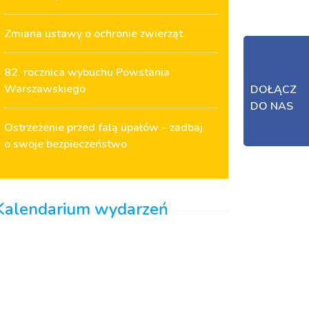
Zmiana ustawy o ochronie zwierząt
82. rocznica wybuchu Powstania
Warszawskiego
DOŁĄCZ
DO NAS
Ostrzeżenie przed falą upałów – zadbaj
o swoje bezpieczeństwo
Kalendarium wydarzeń