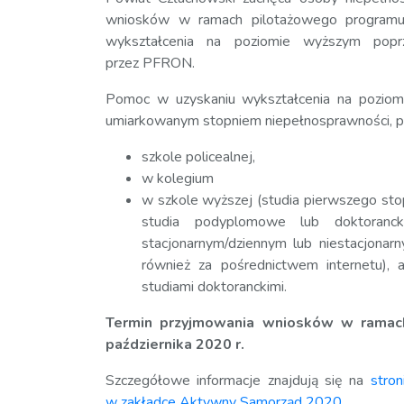
wniosków w ramach pilotażowego program
wykształcenia na poziomie wyższym popr
przez PFRON.
Pomoc w uzyskaniu wykształcenia na poziom
umiarkowanym stopniem niepełnosprawności, po
szkole policealnej,
w kolegium
w szkole wyższej (studia pierwszego stopn
studia podyplomowe lub doktoranc
stacjonarnym/dziennym lub niestacjona
również za pośrednictwem internetu),
studiami doktoranckimi.
Termin przyjmowania wniosków w ramac
października 2020 r.
Szczegółowe informacje znajdują się na
stron
w zakładce Aktywny Samorząd 2020
.