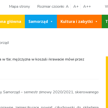
Mapa strony
Rozmiar czcionki
A
A+
A++
W
ona główna
Samorząd
Kultura i zabytki
T
orząd
ny Samorząd – semestr zimowy 2020/2021, skierowanego
prawne zamieszkujące powiat człuchowski do składania