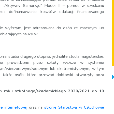
u „Aktywny Samorząd” Moduł II – pomoc w uzyskaniu
zez dofinansowanie kosztów edukacji finansowanego
ie wyższym, jest adresowana do osób ze znacznym lub
bierających naukę w:
ia, studia drugiego stopnia, jednolite studia magisterskie,
kie prowadzone przez szkoły wyższe w systemie
rnym/wieczorowym/zaocznym lub ekstremistycznym, w tym
 a także osób, które przewód doktorski otworzyły poza
h roku szkolnego/akademickiego 2020/2021 do 10
ie internetowej
oraz na
stronie Starostwa w Człuchowie