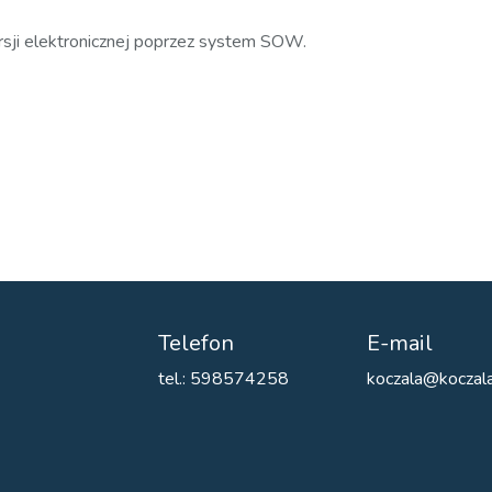
sji elektronicznej poprzez system SOW.
Telefon
E-mail
tel.: 598574258
koczala@koczala