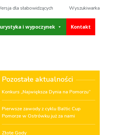
ersja dla słabowidzących
Wyszukiwarka
urystyka i wypoczynek
Kontakt
Pozostałe aktualności
Konkurs „Największa Dynia na Pomorzu”
Pierwsze zawody z cyklu Baltic Cup
Pomorze w Ostrówku już za nami
Złote Gody