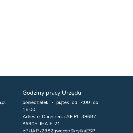
Godziny pracy Urzędu
.pl
poniedziałek - piątek od 7:00 do
15:00
Adres e-Doręczenia AE:PL-39687-
86905-JHAJF-21
ePUAP /2982gwgcer/SkrytkaESP