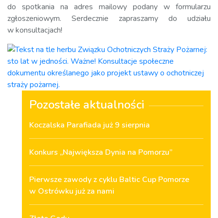
do spotkania na adres mailowy podany w formularzu
zgłoszeniowym. Serdecznie zapraszamy do udziału
w konsultacjach!
Pozostałe aktualności
Koczalska Parafiada już 9 sierpnia
Konkurs „Największa Dynia na Pomorzu”
Pierwsze zawody z cyklu Baltic Cup Pomorze
w Ostrówku już za nami