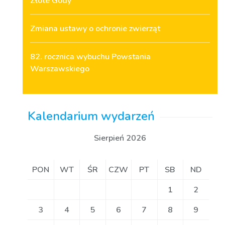
Złote Gody
Zmiana ustawy o ochronie zwierząt
82. rocznica wybuchu Powstania
Warszawskiego
Kalendarium wydarzeń
Sierpień 2026
PON
WT
ŚR
CZW
PT
SB
ND
1
2
3
4
5
6
7
8
9