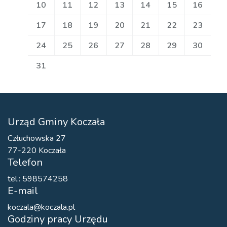
10
11
12
13
14
15
16
17
18
19
20
21
22
23
24
25
26
27
28
29
30
31
Urząd Gminy Koczała
Człuchowska 27
77-220 Koczała
Telefon
tel.: 598574258
E-mail
koczala@koczala.pl
Godziny pracy Urzędu