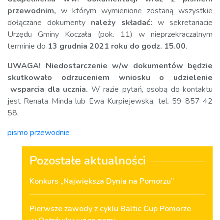
przewodnim,
w którym wymienione zostaną wszystkie
dołączane dokumenty
należy składać:
w sekretariacie
Urzędu Gminy Koczała (pok. 11) w nieprzekraczalnym
terminie do
13 grudnia 2021 roku do godz. 15.00
.
UWAGA! Niedostarczenie w/w dokumentów będzie
skutkowało odrzuceniem wniosku o udzielenie
wsparcia dla ucznia.
W razie pytań, osobą do kontaktu
jest Renata Minda lub Ewa Kurpiejewska, tel. 59 857 42
58.
pismo przewodnie
Pozostałe aktualności
Konkurs „Największa Dynia na Pomorzu”
Pierwsze zawody z cyklu Baltic Cup Pomorze