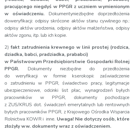
pracującego niegdyś w PPGR z uczniem wymienionym
w oświadczeniu.
Dokumentyniezbędne doprzedłożenia
doweryfikacji: odpisy skrócone aktów stanu cywilnego np.:
odpisy aktów urodzenia, odpisy aktów małżeństwa, odpisy
aktów zgonu, itp. lub ich kopie.
2)
fakt zatrudnienia krewnego w linii prostej (rodzica,
dziadka, babci, pradziadka, prababci)
w Państwowym Przedsiębiorstwie Gospodarki Rolnej
PPGR.
Dokumenty niezbędne do przedłożenia
do weryfikacji w formie kserokopii: zaświadczenie
o zatrudnieniu w PPGR, świadectwo pracy, legitymacje
ubezpieczeniowe, odcinki list płac, wynagrodzeń byłych
pracowników w PPGR, dokumenty pochodzące
z ZUS/KRUS dot. świadczeń emerytalnych lub rentownych
byłych pracowników PPGR, z Krajowego Ośrodka Wsparcia
Rolnictwa KOWR i inne.
Uwaga! Nie dotyczy osób, które
złożyły ww. dokumenty wraz z oświadczeniem.