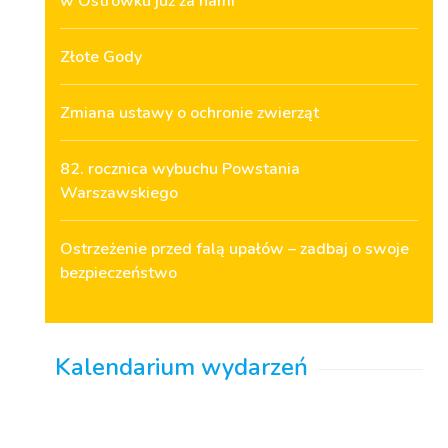
w Ostrówku już za nami
Złote Gody
Zmiana ustawy o ochronie zwierząt
82. rocznica wybuchu Powstania
Warszawskiego
Ostrzeżenie przed falą upałów – zadbaj o swoje
bezpieczeństwo
Kalendarium wydarzeń