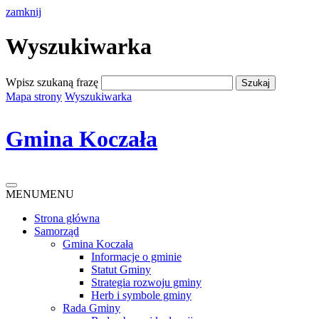
zamknij
Wyszukiwarka
Wpisz szukaną frazę
Mapa strony
Wyszukiwarka
Gmina Koczała
MENU
MENU
Strona główna
Samorząd
Gmina Koczała
Informacje o gminie
Statut Gminy
Strategia rozwoju gminy
Herb i symbole gminy
Rada Gminy