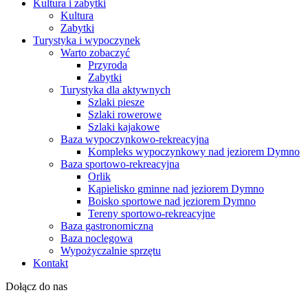
Kultura i zabytki
Kultura
Zabytki
Turystyka i wypoczynek
Warto zobaczyć
Przyroda
Zabytki
Turystyka dla aktywnych
Szlaki piesze
Szlaki rowerowe
Szlaki kajakowe
Baza wypoczynkowo-rekreacyjna
Kompleks wypoczynkowy nad jeziorem Dymno
Baza sportowo-rekreacyjna
Orlik
Kąpielisko gminne nad jeziorem Dymno
Boisko sportowe nad jeziorem Dymno
Tereny sportowo-rekreacyjne
Baza gastronomiczna
Baza noclegowa
Wypożyczalnie sprzętu
Kontakt
Dołącz do nas