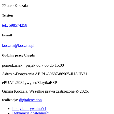
77-220 Koczała
Telefon
tel.: 598574258
E-mail
koczala@koczala.pl
Godziny pracy Urzędu
poniedziałek - piątek od 7:00 do 15:00
Adres e-Doręczenia AE:PL-39687-86905-JHAJF-21
ePUAP /2982gwgcer/SkrytkaESP
Gmina Koczała. Wszelkie prawa zastrzeżone © 2026.
realizacja:
digitalcreation
Polityka prywatności
Deklaracja dostępności