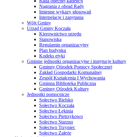
Rada obecnej kadencji
Nagrania z obrad Rady
Imienne wykazy głosowań
Interpelacje i zapytania
Wójt Gminy
Urząd Gminy Koczała
Kierownictwo urzędu
Stanowiska
Regulamin organizacyjny
Plan budynku
Kodeks etyki
Gminne jednostki organizacyjne i instytucje kultury
Gminny Ośrodek Pomocy Społecznej
Zakład Gospodarki Komunalnej
Zespół Kształcenia I Wychowania
Gminna Biblioteka Publiczna
Gminny Ośrodek Kultury
Jednostki pomocnicze
Sołectwo Bielsko
Sołectwo Koczała
Sołectwo Łękinia
Sołectwo Pietrzykowo
Sołectwo Starzno
Sołectwo Trzyniec
Sołectwo Załęże