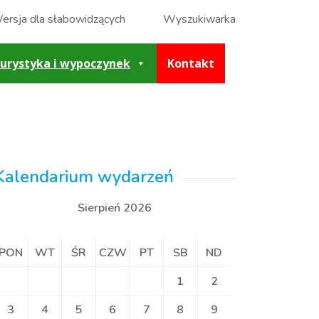
ersja dla słabowidzących
Wyszukiwarka
urystyka i wypoczynek
Kontakt
Kalendarium wydarzeń
Sierpień 2026
PON
WT
ŚR
CZW
PT
SB
ND
1
2
3
4
5
6
7
8
9