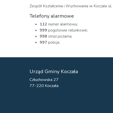
Zespół Kształcenia i Wychowania w Koczale ul
Telefony alarmowe
112
numer alarmowy;
999
pogotowie ratunkowe;
998
straż pożarna;
997
policja.
Urząd Gminy Koczała
Człuchowska 27
77-220 Koczała