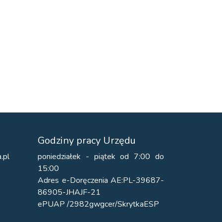
Godziny pracy Urzędu
.pl
poniedziałek - piątek od 7:00 do
15:00
Adres e-Doręczenia AE:PL-39687-
86905-JHAJF-21
ePUAP /2982gwgcer/SkrytkaESP