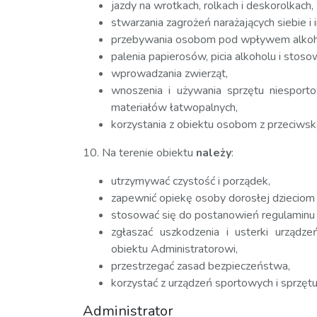
jazdy na wrotkach, rolkach i deskorolkach,
stwarzania zagrożeń narażających siebie i 
przebywania osobom pod wpływem alkoho
palenia papierosów, picia alkoholu i stos
wprowadzania zwierząt,
wnoszenia i używania sprzętu niesport
materiałów łatwopalnych,
korzystania z obiektu osobom z przeciwska
10. Na terenie obiektu
należy
:
utrzymywać czystość i porządek,
zapewnić opiekę osoby dorosłej dzieciom p
stosować się do postanowień regulaminu 
zgłaszać uszkodzenia i usterki urząd
obiektu Administratorowi,
przestrzegać zasad bezpieczeństwa,
korzystać z urządzeń sportowych i sprzęt
Administrator