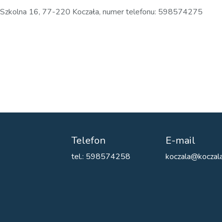
. Szkolna 16, 77-220 Koczała, numer telefonu: 598574275
Telefon
E-mail
tel.: 598574258
koczala@koczala