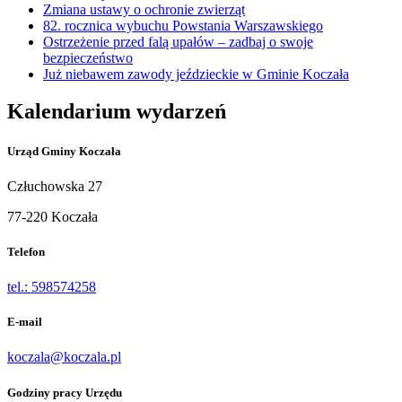
Zmiana ustawy o ochronie zwierząt
82. rocznica wybuchu Powstania Warszawskiego
Ostrzeżenie przed falą upałów – zadbaj o swoje
bezpieczeństwo
Już niebawem zawody jeździeckie w Gminie Koczała
Kalendarium wydarzeń
Urząd Gminy Koczała
Człuchowska 27
77-220 Koczała
Telefon
tel.: 598574258
E-mail
koczala@koczala.pl
Godziny pracy Urzędu