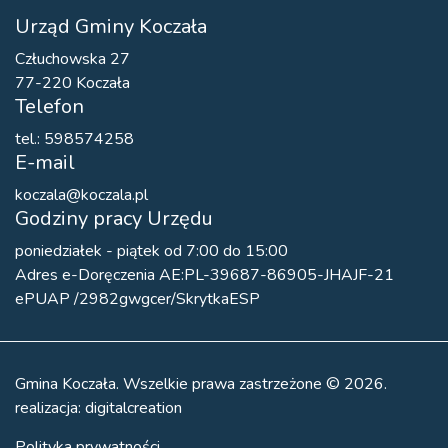
Urząd Gminy Koczała
Człuchowska 27
77-220 Koczała
Telefon
tel.: 598574258
E-mail
koczala@koczala.pl
Godziny pracy Urzędu
poniedziałek - piątek od 7:00 do 15:00
Adres e-Doręczenia AE:PL-39687-86905-JHAJF-21
ePUAP /2982gwgcer/SkrytkaESP
Gmina Koczała. Wszelkie prawa zastrzeżone © 2026.
realizacja:
digitalcreation
Polityka prywatności