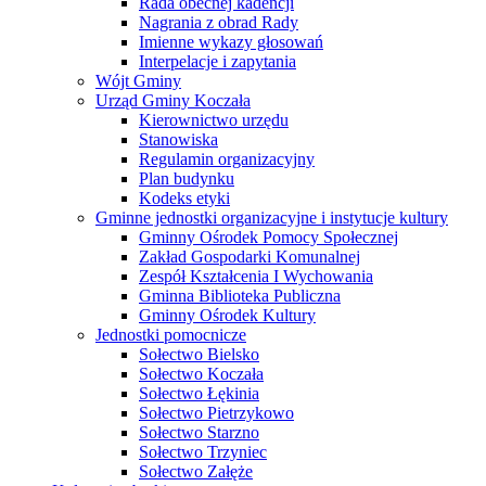
Rada obecnej kadencji
Nagrania z obrad Rady
Imienne wykazy głosowań
Interpelacje i zapytania
Wójt Gminy
Urząd Gminy Koczała
Kierownictwo urzędu
Stanowiska
Regulamin organizacyjny
Plan budynku
Kodeks etyki
Gminne jednostki organizacyjne i instytucje kultury
Gminny Ośrodek Pomocy Społecznej
Zakład Gospodarki Komunalnej
Zespół Kształcenia I Wychowania
Gminna Biblioteka Publiczna
Gminny Ośrodek Kultury
Jednostki pomocnicze
Sołectwo Bielsko
Sołectwo Koczała
Sołectwo Łękinia
Sołectwo Pietrzykowo
Sołectwo Starzno
Sołectwo Trzyniec
Sołectwo Załęże