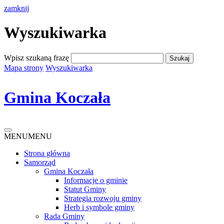
zamknij
Wyszukiwarka
Wpisz szukaną frazę
Mapa strony
Wyszukiwarka
Gmina Koczała
MENU
MENU
Strona główna
Samorząd
Gmina Koczała
Informacje o gminie
Statut Gminy
Strategia rozwoju gminy
Herb i symbole gminy
Rada Gminy