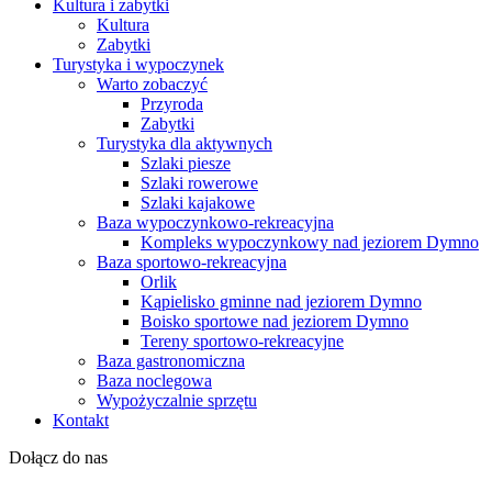
Kultura i zabytki
Kultura
Zabytki
Turystyka i wypoczynek
Warto zobaczyć
Przyroda
Zabytki
Turystyka dla aktywnych
Szlaki piesze
Szlaki rowerowe
Szlaki kajakowe
Baza wypoczynkowo-rekreacyjna
Kompleks wypoczynkowy nad jeziorem Dymno
Baza sportowo-rekreacyjna
Orlik
Kąpielisko gminne nad jeziorem Dymno
Boisko sportowe nad jeziorem Dymno
Tereny sportowo-rekreacyjne
Baza gastronomiczna
Baza noclegowa
Wypożyczalnie sprzętu
Kontakt
Dołącz do nas