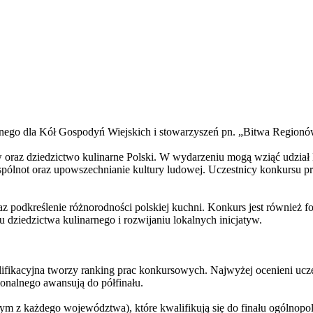
nego dla Kół Gospodyń Wiejskich i stowarzyszeń pn. „Bitwa Regionó
 oraz dziedzictwo kulinarne Polski. W wydarzeniu mogą wziąć udział 
wspólnot oraz upowszechnianie kultury ludowej. Uczestnicy konkursu p
az podkreślenie różnorodności polskiej kuchni. Konkurs jest również 
 dziedzictwa kulinarnego i rozwijaniu lokalnych inicjatyw.
ifikacyjna tworzy ranking prac konkursowych. Najwyżej ocenieni ucze
onalnego awansują do półfinału.
ym z każdego województwa), które kwalifikują się do finału ogólnopol