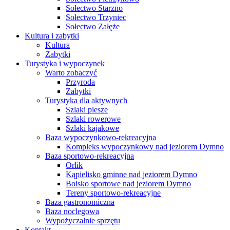
Sołectwo Starzno
Sołectwo Trzyniec
Sołectwo Załęże
Kultura i zabytki
Kultura
Zabytki
Turystyka i wypoczynek
Warto zobaczyć
Przyroda
Zabytki
Turystyka dla aktywnych
Szlaki piesze
Szlaki rowerowe
Szlaki kajakowe
Baza wypoczynkowo-rekreacyjna
Kompleks wypoczynkowy nad jeziorem Dymno
Baza sportowo-rekreacyjna
Orlik
Kąpielisko gminne nad jeziorem Dymno
Boisko sportowe nad jeziorem Dymno
Tereny sportowo-rekreacyjne
Baza gastronomiczna
Baza noclegowa
Wypożyczalnie sprzętu
Kontakt