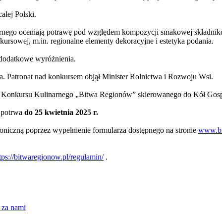
ałej Polski.
inarnego oceniają potrawę pod względem kompozycji smakowej składnik
ursowej, m.in. regionalne elementy dekoracyjne i estetyka podania.
 dodatkowe wyróżnienia.
. Patronat nad konkursem objął Minister Rolnictwa i Rozwoju Wsi.
o Konkursu Kulinarnego „Bitwa Regionów” skierowanego do Kół Gosp
ń potrwa
do 25 kwietnia 2025 r.
roniczną poprzez wypełnienie formularza dostępnego na stronie
www.bi
tps://bitwaregionow.pl/regulamin/
.
 za nami