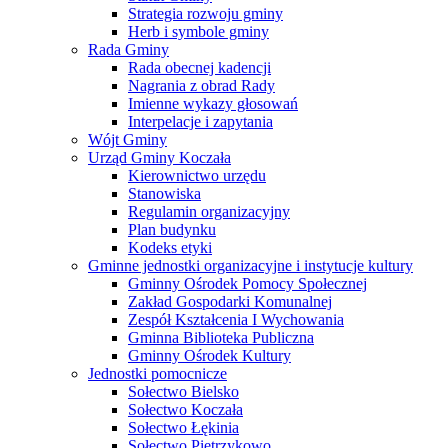
Strategia rozwoju gminy
Herb i symbole gminy
Rada Gminy
Rada obecnej kadencji
Nagrania z obrad Rady
Imienne wykazy głosowań
Interpelacje i zapytania
Wójt Gminy
Urząd Gminy Koczała
Kierownictwo urzędu
Stanowiska
Regulamin organizacyjny
Plan budynku
Kodeks etyki
Gminne jednostki organizacyjne i instytucje kultury
Gminny Ośrodek Pomocy Społecznej
Zakład Gospodarki Komunalnej
Zespół Kształcenia I Wychowania
Gminna Biblioteka Publiczna
Gminny Ośrodek Kultury
Jednostki pomocnicze
Sołectwo Bielsko
Sołectwo Koczała
Sołectwo Łękinia
Sołectwo Pietrzykowo