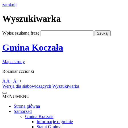
zamknij
Wyszukiwarka
Wpisz szukaną frazę
Gmina Koczała
Mapa strony
Rozmiar czcionki
A
A+
A++
Wersja dla słabowidzących
Wyszukiwarka
MENU
MENU
Strona główna
Samorząd
Gmina Koczała
Informacje o gminie
Statut Gminy