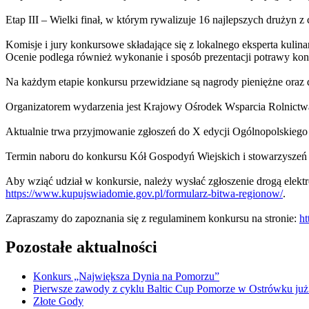
Etap III – Wielki finał, w którym rywalizuje 16 najlepszych drużyn z c
Komisje i jury konkursowe składające się z lokalnego eksperta kul
Ocenie podlega również wykonanie i sposób prezentacji potrawy konk
Na każdym etapie konkursu przewidziane są nagrody pieniężne oraz
Organizatorem wydarzenia jest Krajowy Ośrodek Wsparcia Rolnictwa
Aktualnie trwa przyjmowanie zgłoszeń do X edycji Ogólnopolskieg
Termin naboru do konkursu Kół Gospodyń Wiejskich i stowarzysze
Aby wziąć udział w konkursie, należy wysłać zgłoszenie drogą elekt
https://www.kupujswiadomie.gov.pl/formularz-bitwa-regionow/
.
Zapraszamy do zapoznania się z regulaminem konkursu na stronie:
ht
Pozostałe aktualności
Konkurs „Największa Dynia na Pomorzu”
Pierwsze zawody z cyklu Baltic Cup Pomorze w Ostrówku już
Złote Gody