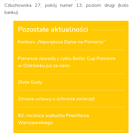
Człuchowska 27, pokój numer 13, poziom drugi (koło
banku).
Pozostałe aktualności
Konkurs „Największa Dynia na Pomorzu”
Pierwsze zawody z cyklu Baltic Cup Pomorze
w Ostrówku już za nami
Złote Gody
Zmiana ustawy o ochronie zwierząt
82. rocznica wybuchu Powstania
Warszawskiego