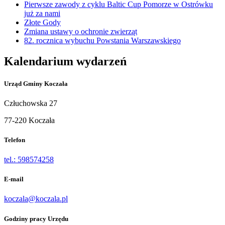
Pierwsze zawody z cyklu Baltic Cup Pomorze w Ostrówku
już za nami
Złote Gody
Zmiana ustawy o ochronie zwierząt
82. rocznica wybuchu Powstania Warszawskiego
Kalendarium wydarzeń
Urząd Gminy Koczała
Człuchowska 27
77-220 Koczała
Telefon
tel.: 598574258
E-mail
koczala@koczala.pl
Godziny pracy Urzędu