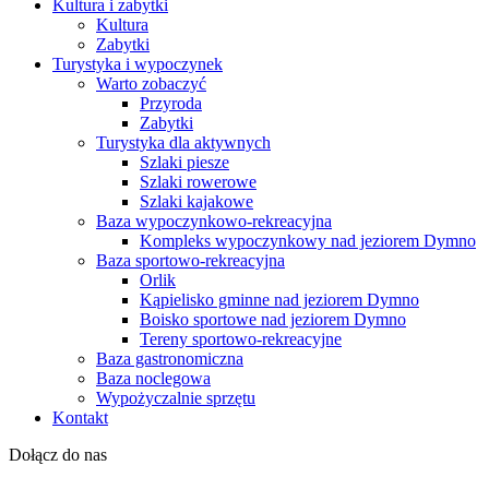
Kultura i zabytki
Kultura
Zabytki
Turystyka i wypoczynek
Warto zobaczyć
Przyroda
Zabytki
Turystyka dla aktywnych
Szlaki piesze
Szlaki rowerowe
Szlaki kajakowe
Baza wypoczynkowo-rekreacyjna
Kompleks wypoczynkowy nad jeziorem Dymno
Baza sportowo-rekreacyjna
Orlik
Kąpielisko gminne nad jeziorem Dymno
Boisko sportowe nad jeziorem Dymno
Tereny sportowo-rekreacyjne
Baza gastronomiczna
Baza noclegowa
Wypożyczalnie sprzętu
Kontakt
Dołącz do nas