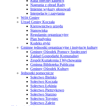
Rada obecnej kadencji
Nagrania z obrad Rady
Imienne wykazy głosowań
Interpelacje i zapytania
Wójt Gminy
Urząd Gminy Koczała
Kierownictwo urzędu
Stanowiska
Regulamin organizacyjny
Plan budynku
Kodeks etyki
Gminne jednostki organizacyjne i instytucje kultury
Gminny Ośrodek Pomocy Społecznej
Zakład Gospodarki Komunalnej
Zespół Kształcenia I Wychowania
Gminna Biblioteka Publiczna
Gminny Ośrodek Kultury
Jednostki pomocnicze
Sołectwo Bielsko
Sołectwo Koczała
Sołectwo Łękinia
Sołectwo Pietrzykowo
Sołectwo Starzno
Sołectwo Trzyniec
Sołectwo Załęże