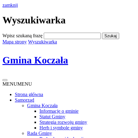
zamknij
Wyszukiwarka
Wpisz szukaną frazę
Mapa strony
Wyszukiwarka
Gmina Koczała
MENU
MENU
Strona główna
Samorząd
Gmina Koczała
Informacje o gminie
Statut Gminy
Strategia rozwoju gminy
Herb i symbole gminy
Rada Gminy