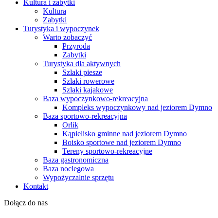
Kultura i zabytki
Kultura
Zabytki
Turystyka i wypoczynek
Warto zobaczyć
Przyroda
Zabytki
Turystyka dla aktywnych
Szlaki piesze
Szlaki rowerowe
Szlaki kajakowe
Baza wypoczynkowo-rekreacyjna
Kompleks wypoczynkowy nad jeziorem Dymno
Baza sportowo-rekreacyjna
Orlik
Kąpielisko gminne nad jeziorem Dymno
Boisko sportowe nad jeziorem Dymno
Tereny sportowo-rekreacyjne
Baza gastronomiczna
Baza noclegowa
Wypożyczalnie sprzętu
Kontakt
Dołącz do nas