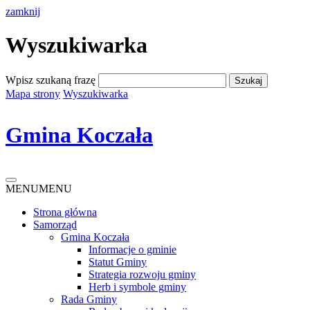
zamknij
Wyszukiwarka
Wpisz szukaną frazę
Mapa strony
Wyszukiwarka
Gmina Koczała
MENU
MENU
Strona główna
Samorząd
Gmina Koczała
Informacje o gminie
Statut Gminy
Strategia rozwoju gminy
Herb i symbole gminy
Rada Gminy