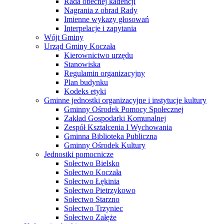
Rada obecnej kadencji
Nagrania z obrad Rady
Imienne wykazy głosowań
Interpelacje i zapytania
Wójt Gminy
Urząd Gminy Koczała
Kierownictwo urzędu
Stanowiska
Regulamin organizacyjny
Plan budynku
Kodeks etyki
Gminne jednostki organizacyjne i instytucje kultury
Gminny Ośrodek Pomocy Społecznej
Zakład Gospodarki Komunalnej
Zespół Kształcenia I Wychowania
Gminna Biblioteka Publiczna
Gminny Ośrodek Kultury
Jednostki pomocnicze
Sołectwo Bielsko
Sołectwo Koczała
Sołectwo Łękinia
Sołectwo Pietrzykowo
Sołectwo Starzno
Sołectwo Trzyniec
Sołectwo Załęże