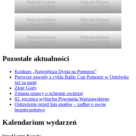
Dożynki Gminne
Dożynki Gminne
w Koczale (2023)
w Koczale (2023)
Dożynki Gminne
Dożynki Gminne
w Koczale (2023)
w Koczale (2023)
Dożynki Gminne
Dożynki Gminne
w Koczale (2023)
w Koczale (2023)
Pozostałe aktualności
Konkurs „Największa Dynia na Pomorzu”
Pierwsze zawody z cyklu Baltic Cup Pomorze w Ostrówku
już za nami
Złote Gody
Zmiana ustawy o ochronie zwierząt
82. rocznica wybuchu Powstania Warszawskiego
Ostrzeżenie przed falą upałów – zadbaj o swoje
bezpieczeństwo
Kalendarium wydarzeń
Urząd Gminy Koczała