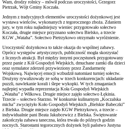
Wam, drodzy rolnicy – mówił podczas uroczystości, Grzegorz
Pietrzak, Wójt Gminy Koczała.
Jednym z tradycyjnych elementów uroczystości dożynkowej jest
wystawa wieńców, wykonanych z tegorocznego zboża. Zdaniem
jury, w tym roku najładniejszy wieniec przygotowało sołectwo
Koczała, drugie miejsce przyznano sołectwu Bielsko, a trzecie
KGW „Wataha”. Sołectwo Pietrzykowo otrzymało wyróżnienie.
Uroczystość dożynkowa to także okazja do wspólnej zabawy.
Oprócz występów artystycznych, publiczność mogła skorzystać
z licznych atrakcji. Był między innymi poczęstunek przygotowany
przez panie z Kół Gospodyń Wiejskich, dmuchane zamki dla dzieci
oraz symulator zderzeń przywieziony przez Żandarmerię
Wojskową. Najwięcej emocji wzbudził natomiast turniej sołectw.
Drużyny rywalizowały ze sobą w trzech konkurencjach: układanie
puzzli, nawlekanie korali i ślepe wykopki. W tych zmaganiach
najlepiej wypadła reprezentacja Koła Gospodyń Wiejskich
„Wataha” z Wilkowa. Drugie miejsce zajęło sołectwo Łękinia.
Trzecie – sołectwo Starzno. W konkursie kulinarnym „Koczalska
micha” zwyciężyło Koło Gospodyń Wiejskich „Bielskie Babeczki”
z Bielska. Drugie miejsce zajęło KGW Pietrzykowo, a trzecie –
indywidualnie pani Beata Jakubcewicz z Bielska. Świętowanie
zakończyła zabawa taneczna, która trwała do późnych godzin
nocnych. Starostami tegorocznych dożynek byli państwo Justyna