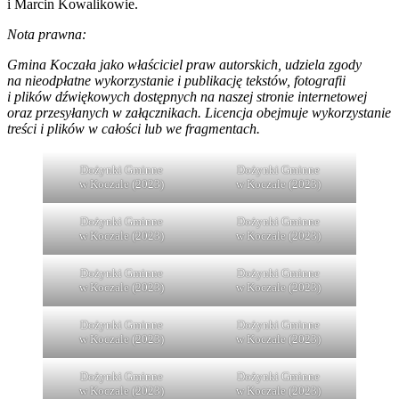
i Marcin Kowalikowie.
Nota prawna:
Gmina Koczała jako właściciel praw autorskich, udziela zgody
na nieodpłatne wykorzystanie i publikację tekstów, fotografii
i plików dźwiękowych dostępnych na naszej stronie internetowej
oraz przesyłanych w załącznikach. Licencja obejmuje wykorzystanie
treści i plików w całości lub we fragmentach.
Dożynki Gminne
Dożynki Gminne
w Koczale (2023)
w Koczale (2023)
Dożynki Gminne
Dożynki Gminne
w Koczale (2023)
w Koczale (2023)
Dożynki Gminne
Dożynki Gminne
w Koczale (2023)
w Koczale (2023)
Dożynki Gminne
Dożynki Gminne
w Koczale (2023)
w Koczale (2023)
Dożynki Gminne
Dożynki Gminne
w Koczale (2023)
w Koczale (2023)