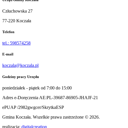
Człuchowska 27
77-220 Koczała
Telefon
tel.: 598574258
E-mail
koczala@koczala.pl
Godziny pracy Urzędu
poniedziałek - piątek od 7:00 do 15:00
Adres e-Doręczenia AE:PL-39687-86905-JHAJF-21
ePUAP /2982gwgcer/SkrytkaESP
Gmina Koczała. Wszelkie prawa zastrzeżone © 2026.
realizacja:
digitalcreation