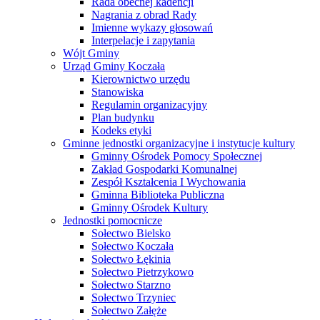
Rada obecnej kadencji
Nagrania z obrad Rady
Imienne wykazy głosowań
Interpelacje i zapytania
Wójt Gminy
Urząd Gminy Koczała
Kierownictwo urzędu
Stanowiska
Regulamin organizacyjny
Plan budynku
Kodeks etyki
Gminne jednostki organizacyjne i instytucje kultury
Gminny Ośrodek Pomocy Społecznej
Zakład Gospodarki Komunalnej
Zespół Kształcenia I Wychowania
Gminna Biblioteka Publiczna
Gminny Ośrodek Kultury
Jednostki pomocnicze
Sołectwo Bielsko
Sołectwo Koczała
Sołectwo Łękinia
Sołectwo Pietrzykowo
Sołectwo Starzno
Sołectwo Trzyniec
Sołectwo Załęże