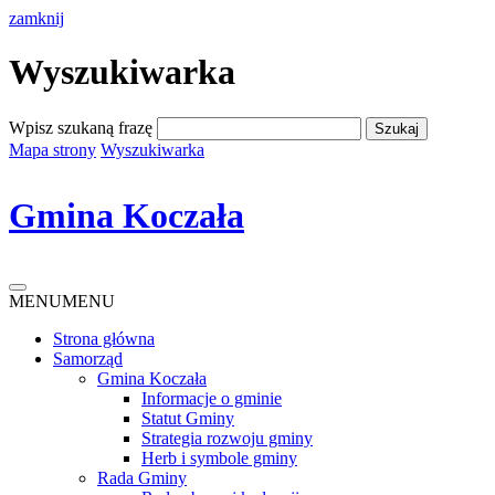
zamknij
Wyszukiwarka
Wpisz szukaną frazę
Mapa strony
Wyszukiwarka
Gmina Koczała
MENU
MENU
Strona główna
Samorząd
Gmina Koczała
Informacje o gminie
Statut Gminy
Strategia rozwoju gminy
Herb i symbole gminy
Rada Gminy