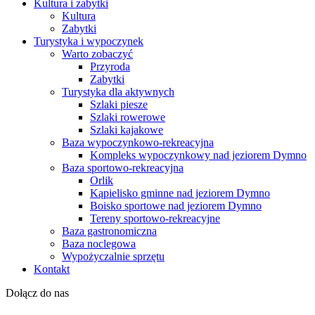
Kultura i zabytki
Kultura
Zabytki
Turystyka i wypoczynek
Warto zobaczyć
Przyroda
Zabytki
Turystyka dla aktywnych
Szlaki piesze
Szlaki rowerowe
Szlaki kajakowe
Baza wypoczynkowo-rekreacyjna
Kompleks wypoczynkowy nad jeziorem Dymno
Baza sportowo-rekreacyjna
Orlik
Kąpielisko gminne nad jeziorem Dymno
Boisko sportowe nad jeziorem Dymno
Tereny sportowo-rekreacyjne
Baza gastronomiczna
Baza noclegowa
Wypożyczalnie sprzętu
Kontakt
Dołącz do nas