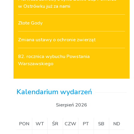
w Ostrówku już za nami
Złote Gody
Zmiana ustawy o ochronie zwierząt
82. rocznica wybuchu Powstania
Warszawskiego
Kalendarium wydarzeń
Sierpień 2026
PON
WT
ŚR
CZW
PT
SB
ND