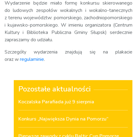
Wydarzenie będzie miało formę konkursu skierowanego
do ludowych zespołów wokalnych i wokalno-tanecznych
z terenu województw: pomorskiego, zachodniopomorskiego
i kujawsko-pomorskiego. W imieniu organizatora (Centrum
Kultury i Biblioteka Publiczna Gminy Słupsk) serdecznie
zapraszamy do udziału.
Szczegóły wydarzenia znajdują się na plakacie
oraz w
regulaminie
.
Pozostałe aktualności
Koczalska Parafiada już 9 sierpnia
Konkurs „Największa Dynia na Pomorzu”
Pierwsze zawody z cyklu Baltic Cup Pomorze