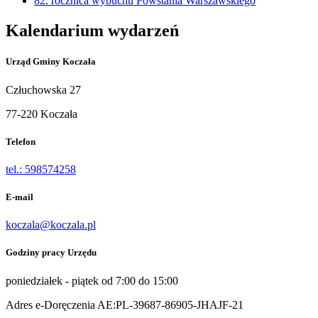
82. rocznica wybuchu Powstania Warszawskiego
Kalendarium wydarzeń
Urząd Gminy Koczała
Człuchowska 27
77-220 Koczała
Telefon
tel.: 598574258
E-mail
koczala@koczala.pl
Godziny pracy Urzędu
poniedziałek - piątek od 7:00 do 15:00
Adres e-Doręczenia AE:PL-39687-86905-JHAJF-21