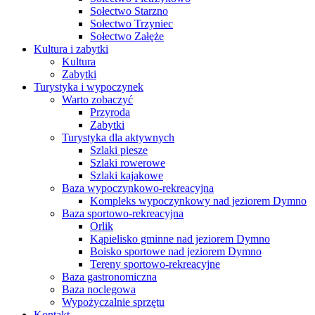
Sołectwo Starzno
Sołectwo Trzyniec
Sołectwo Załęże
Kultura i zabytki
Kultura
Zabytki
Turystyka i wypoczynek
Warto zobaczyć
Przyroda
Zabytki
Turystyka dla aktywnych
Szlaki piesze
Szlaki rowerowe
Szlaki kajakowe
Baza wypoczynkowo-rekreacyjna
Kompleks wypoczynkowy nad jeziorem Dymno
Baza sportowo-rekreacyjna
Orlik
Kąpielisko gminne nad jeziorem Dymno
Boisko sportowe nad jeziorem Dymno
Tereny sportowo-rekreacyjne
Baza gastronomiczna
Baza noclegowa
Wypożyczalnie sprzętu
Kontakt