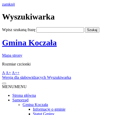
zamknij
Wyszukiwarka
Wpisz szukaną frazę
Gmina Koczała
Mapa strony
Rozmiar czcionki
A
A+
A++
Wersja dla słabowidzących
Wyszukiwarka
MENU
MENU
Strona główna
Samorząd
Gmina Koczała
Informacje o gminie
Statut Gminy