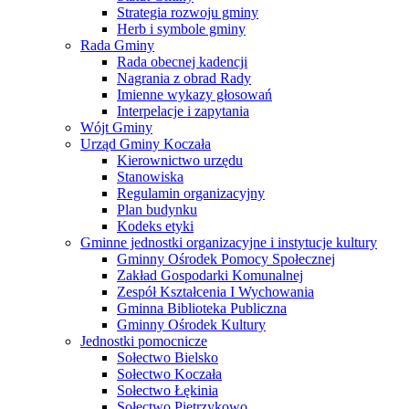
Strategia rozwoju gminy
Herb i symbole gminy
Rada Gminy
Rada obecnej kadencji
Nagrania z obrad Rady
Imienne wykazy głosowań
Interpelacje i zapytania
Wójt Gminy
Urząd Gminy Koczała
Kierownictwo urzędu
Stanowiska
Regulamin organizacyjny
Plan budynku
Kodeks etyki
Gminne jednostki organizacyjne i instytucje kultury
Gminny Ośrodek Pomocy Społecznej
Zakład Gospodarki Komunalnej
Zespół Kształcenia I Wychowania
Gminna Biblioteka Publiczna
Gminny Ośrodek Kultury
Jednostki pomocnicze
Sołectwo Bielsko
Sołectwo Koczała
Sołectwo Łękinia
Sołectwo Pietrzykowo