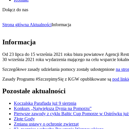
Dołącz do nas
Strona główna
Aktualności
Informacja
Informacja
Od 23 lipca do 15 września 2021 roku biura powiatowe Agencji Restr
30 września 2021 roku wydarzenia mającego na celu wsparcie lokaln
Szczegółowe zasady udzielania pomocy zostały udostępnione
na stro
Zasady Programu #SzczepimySię z KGW opublikowane są
pod link
Pozostałe aktualności
Koczalska Parafiada już 9 sierpnia
Konkurs „Największa Dynia na Pomorzu”
Pierwsze zawody z cyklu Baltic Cup Pomorze w Ostrówku już
Złote Gody
Zmiana ustawy o ochronie zwierząt