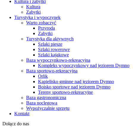
Kultura i zabytki
Kultura
Zabytki
Turystyka i wypoczynek
Warto zobaczyć
Przyroda
Zabytki
Turystyka dla aktywnych
Szlaki piesze
Szlaki rowerowe
Szlaki kajakowe
Baza wypoczynkowo-rekreacyjna
Kompleks wypoczynkowy nad jeziorem Dymno
Baza sportowo-rekreacyjna
Orlik
Kąpielisko gminne nad jeziorem Dymno
Boisko sportowe nad jeziorem Dymno
Tereny sportowo-rekreacyjne
Baza gastronomiczna
Baza noclegowa
Wypożyczalnie sprzętu
Kontakt
Dołącz do nas