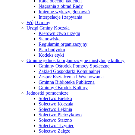
Rada obecnej kadencji
Nagrania z obrad Rady
Imienne wykazy głosowań
Interpelacje i zapytania
Wójt Gminy
Urząd Gminy Koczała
Kierownictwo urzędu
Stanowiska
Regulamin organizacyjny
Plan budynku
Kodeks etyki
Gminne jednostki organizacyjne i instytucje kultury
Gminny Ośrodek Pomocy Społecznej
Zakład Gospodarki Komunalnej
Zespół Kształcenia I Wychowania
Gminna Biblioteka Publiczna
Gminny Ośrodek Kultury
Jednostki pomocnicze
Sołectwo Bielsko
Sołectwo Koczała
Sołectwo Łękinia
Sołectwo Pietrzykowo
Sołectwo Starzno
Sołectwo Trzyniec
Sołectwo Załęże