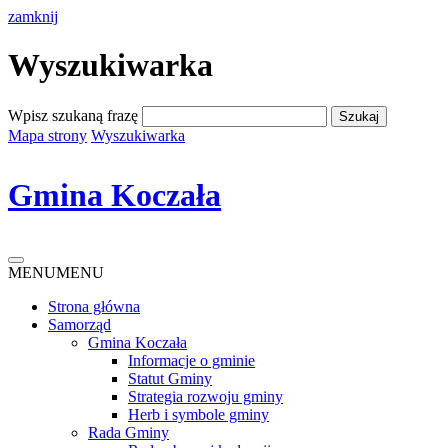
zamknij
Wyszukiwarka
Wpisz szukaną frazę
Mapa strony
Wyszukiwarka
Gmina Koczała
MENU
MENU
Strona główna
Samorząd
Gmina Koczała
Informacje o gminie
Statut Gminy
Strategia rozwoju gminy
Herb i symbole gminy
Rada Gminy