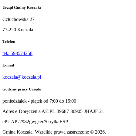
Urząd Gminy Koczała
Człuchowska 27
77-220 Koczała
Telefon
tel.: 598574258
E-mail
koczala@koczala.pl
Godziny pracy Urzędu
poniedziałek - piątek od 7:00 do 15:00
Adres e-Doręczenia AE:PL-39687-86905-JHAJF-21
ePUAP /2982gwgcer/SkrytkaESP
Gmina Koczała. Wszelkie prawa zastrzeżone © 2026.