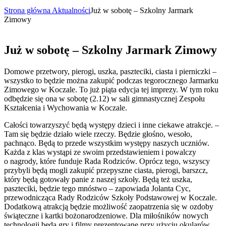
Strona główna
Aktualności
Już w sobotę – Szkolny Jarmark
Zimowy
Już w sobotę – Szkolny Jarmark Zimowy
Domowe przetwory, pierogi, uszka, paszteciki, ciasta i pierniczki –
wszystko to będzie można zakupić podczas tegorocznego Jarmarku
Zimowego w Koczale. To już piąta edycja tej imprezy. W tym roku
odbędzie się ona w sobotę (2.12) w sali gimnastycznej Zespołu
Kształcenia i Wychowania w Koczale.
Całości towarzyszyć będą występy dzieci i inne ciekawe atrakcje. –
Tam się będzie działo wiele rzeczy. Będzie głośno, wesoło,
pachnąco. Będą to przede wszystkim występy naszych uczniów.
Każda z klas wystąpi ze swoim przedstawieniem i powalczy
o nagrody, które funduje Rada Rodziców. Oprócz tego, wszyscy
przybyli będą mogli zakupić przepyszne ciasta, pierogi, barszcz,
który będą gotowały panie z naszej szkoły. Będą też uszka,
paszteciki, będzie tego mnóstwo – zapowiada Jolanta Cyc,
przewodnicząca Rady Rodziców Szkoły Podstawowej w Koczale.
Dodatkową atrakcją będzie możliwość zaopatrzenia się w ozdoby
świąteczne i kartki bożonarodzeniowe. Dla miłośników nowych
technologii będą gry i filmy prezentowane przy użyciu okularów