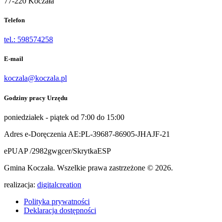
77-220 Koczała
Telefon
tel.: 598574258
E-mail
koczala@koczala.pl
Godziny pracy Urzędu
poniedziałek - piątek od 7:00 do 15:00
Adres e-Doręczenia AE:PL-39687-86905-JHAJF-21
ePUAP /2982gwgcer/SkrytkaESP
Gmina Koczała. Wszelkie prawa zastrzeżone © 2026.
realizacja:
digitalcreation
Polityka prywatności
Deklaracja dostępności