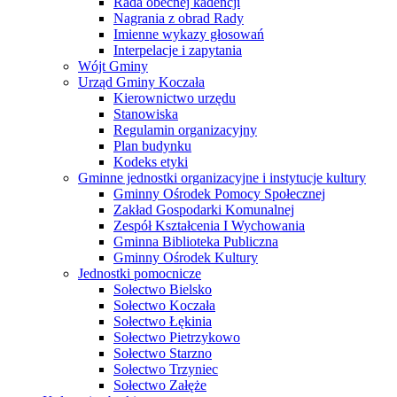
Rada obecnej kadencji
Nagrania z obrad Rady
Imienne wykazy głosowań
Interpelacje i zapytania
Wójt Gminy
Urząd Gminy Koczała
Kierownictwo urzędu
Stanowiska
Regulamin organizacyjny
Plan budynku
Kodeks etyki
Gminne jednostki organizacyjne i instytucje kultury
Gminny Ośrodek Pomocy Społecznej
Zakład Gospodarki Komunalnej
Zespół Kształcenia I Wychowania
Gminna Biblioteka Publiczna
Gminny Ośrodek Kultury
Jednostki pomocnicze
Sołectwo Bielsko
Sołectwo Koczała
Sołectwo Łękinia
Sołectwo Pietrzykowo
Sołectwo Starzno
Sołectwo Trzyniec
Sołectwo Załęże