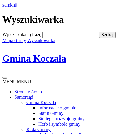
zamknij
Wyszukiwarka
Wpisz szukaną frazę
Mapa strony
Wyszukiwarka
Gmina Koczała
MENU
MENU
Strona główna
Samorząd
Gmina Koczała
Informacje o gminie
Statut Gminy
Strategia rozwoju gminy
Herb i symbole gminy
Rada Gminy