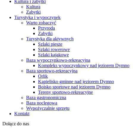
Kultura i zabytki
Kultura
Zabytki
Turystyka i wypoczynek
Warto zobaczyć
Przyroda
Zabytki
Turystyka dla aktywnych
Szlaki piesze
Szlaki rowerowe
Szlaki kajakowe
Baza wypoczynkowo-rekreacyjna
Kompleks wypoczynkowy nad jeziorem Dymno
Baza sportowo-rekreacyjna
Orlik
Kąpielisko gminne nad jeziorem Dymno
Boisko sportowe nad jeziorem Dymno
Tereny sportowo-rekreacyjne
Baza gastronomiczna
Baza noclegowa
Wypożyczalnie sprzętu
Kontakt
Dołącz do nas