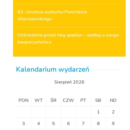
82. rocznica wybuchu Powstania
Warszawskiego
Ostrzeżenie przed falą upałów – zadbaj o swoje
bezpieczeństwo
Kalendarium wydarzeń
Sierpień 2026
PON
WT
ŚR
CZW
PT
SB
ND
1
2
3
4
5
6
7
8
9