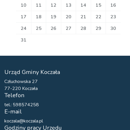
10
11
12
13
14
15
16
17
18
19
20
21
22
23
24
25
26
27
28
29
30
31
Urząd Gminy Koczała
Człuchowska 27
77-220 Koczała
Telefon
tel.: 598574258
E-mail
koczala@koczala.pl
Godziny pracy Urzędu