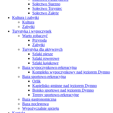
Sołectwo Starzno
Sołectwo Trzyniec
Sołectwo Załęże
Kultura i zabytki
Kultura
Zabytki
Turystyka i wypoczynek
Warto zobaczyć
Przyroda
Zabytki
Turystyka dla aktywnych
Szlaki piesze
Szlaki rowerowe
Szlaki kajakowe
Baza wypoczynkowo-rekreacyjna
Kompleks wypoczynkowy nad jeziorem Dymno
Baza sportowo-rekreacyjna
Orlik
Kąpielisko gminne nad jeziorem Dymno
Boisko sportowe nad jeziorem Dymno
Tereny sportowo-rekreacyjne
Baza gastronomiczna
Baza noclegowa
Wypożyczalnie sprzętu
Kontakt