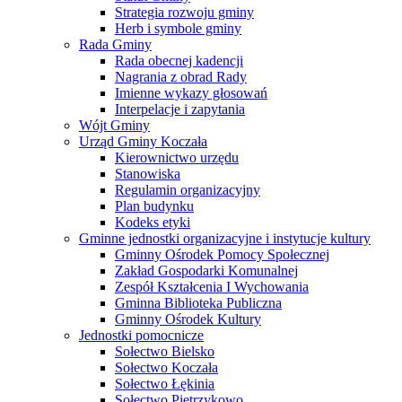
Strategia rozwoju gminy
Herb i symbole gminy
Rada Gminy
Rada obecnej kadencji
Nagrania z obrad Rady
Imienne wykazy głosowań
Interpelacje i zapytania
Wójt Gminy
Urząd Gminy Koczała
Kierownictwo urzędu
Stanowiska
Regulamin organizacyjny
Plan budynku
Kodeks etyki
Gminne jednostki organizacyjne i instytucje kultury
Gminny Ośrodek Pomocy Społecznej
Zakład Gospodarki Komunalnej
Zespół Kształcenia I Wychowania
Gminna Biblioteka Publiczna
Gminny Ośrodek Kultury
Jednostki pomocnicze
Sołectwo Bielsko
Sołectwo Koczała
Sołectwo Łękinia
Sołectwo Pietrzykowo