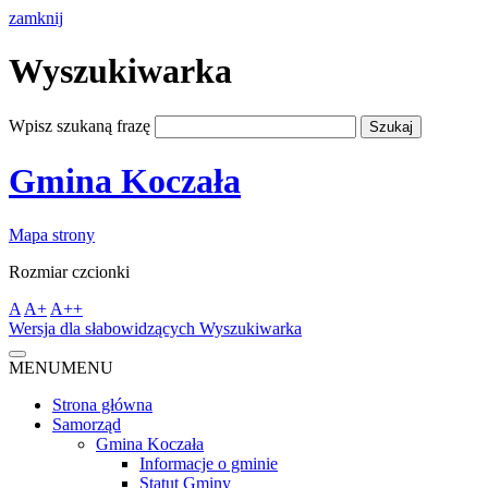
zamknij
Wyszukiwarka
Wpisz szukaną frazę
Gmina Koczała
Mapa strony
Rozmiar czcionki
A
A+
A++
Wersja dla słabowidzących
Wyszukiwarka
MENU
MENU
Strona główna
Samorząd
Gmina Koczała
Informacje o gminie
Statut Gminy