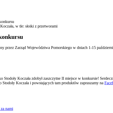
 konkursu
 konkursu
ony przez Zarząd Województwa Pomorskiego w dniach 1-15 październi
 Stodoły Koczała zdobył zaszczytne II miejsce w konkursie! Serdeczn
Eko Stodoły Koczała i powstających tam produktów zapraszamy na
Face
 za nami