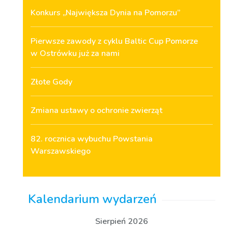
Konkurs „Największa Dynia na Pomorzu”
Pierwsze zawody z cyklu Baltic Cup Pomorze
w Ostrówku już za nami
Złote Gody
Zmiana ustawy o ochronie zwierząt
82. rocznica wybuchu Powstania
Warszawskiego
Kalendarium wydarzeń
Sierpień 2026