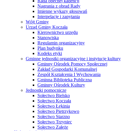
Rada obecnej kadencji
Nagrania z obrad Rady
Imienne wykazy głosowań
Interpelacje i zapytania
Wójt Gminy
Urząd Gminy Koczała
Kierownictwo urzędu
Stanowiska
Regulamin organizacyjny
Plan budynku
Kodeks etyki
Gminne jednostki organizacyjne i instytucje kultury
Gminny Ośrodek Pomocy Społecznej
Zakład Gospodarki Komunalnej
Zespół Kształcenia I Wychowania
Gminna Biblioteka Publiczna
Gminny Ośrodek Kultury
Jednostki pomocnicze
Sołectwo Bielsko
Sołectwo Koczała
Sołectwo Łękinia
Sołectwo Pietrzykowo
Sołectwo Starzno
Sołectwo Trzyniec
Sołectwo Załęże