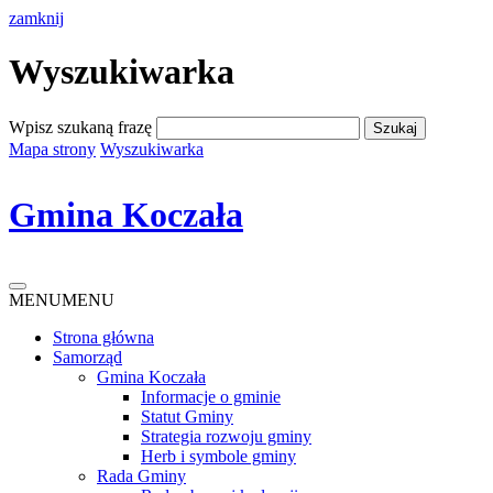
zamknij
Wyszukiwarka
Wpisz szukaną frazę
Mapa strony
Wyszukiwarka
Gmina Koczała
MENU
MENU
Strona główna
Samorząd
Gmina Koczała
Informacje o gminie
Statut Gminy
Strategia rozwoju gminy
Herb i symbole gminy
Rada Gminy