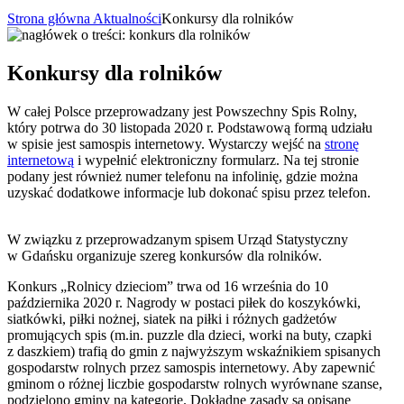
Strona główna
Aktualności
Konkursy dla rolników
Konkursy dla rolników
W całej Polsce przeprowadzany jest Powszechny Spis Rolny,
który potrwa do 30 listopada 2020 r. Podstawową formą udziału
w spisie jest samospis internetowy. Wystarczy wejść na
stronę
internetową
i wypełnić elektroniczny formularz. Na tej stronie
podany jest również numer telefonu na infolinię, gdzie można
uzyskać dodatkowe informacje lub dokonać spisu przez telefon.
W związku z przeprowadzanym spisem Urząd Statystyczny
w Gdańsku organizuje szereg konkursów dla rolników.
Konkurs „Rolnicy dzieciom” trwa od 16 września do 10
października 2020 r. Nagrody w postaci piłek do koszykówki,
siatkówki, piłki nożnej, siatek na piłki i różnych gadżetów
promujących spis (m.in. puzzle dla dzieci, worki na buty, czapki
z daszkiem) trafią do gmin z najwyższym wskaźnikiem spisanych
gospodarstw rolnych przez samospis internetowy. Aby zapewnić
gminom o różnej liczbie gospodarstw rolnych wyrównane szanse,
podzielono gminy na kategorie. Dokładne zasady są opisane