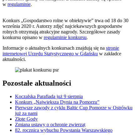
w
regulaminie
.
Konkurs „Gospodarstwo rolne w obiektywie” trwa od 18 do 30
września 2020 r. Autorzy zdjęć najciekawszych gospodarstw
rolnych otrzymają atrakcyjne nagrody. Szczegółowe zasady
konkursu opisano w
regulaminie konkursu
.
Informacje o aktualnych konkursach znajdują się na
stronie
internetowej Urzędu Statystycznego w Gdańsku
w zakładce
aktualności.
Pozostałe aktualności
Koczalska Parafiada już 9 sierpnia
Konkurs „Największa Dynia na Pomorzu”
Pierwsze zawody z cyklu Baltic Cup Pomorze w Ostrówku
już za nami
Złote Gody
Zmiana ustawy o ochronie zwierząt
82. rocznica wybuchu Powstania Warszawskiego