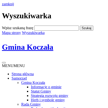
zamknij
Wyszukiwarka
Wpisz szukaną frazę
Mapa strony
Wyszukiwarka
Gmina Koczała
MENU
MENU
Strona główna
Samorząd
Gmina Koczała
Informacje o gminie
Statut Gminy
Strategia rozwoju gminy
Herb i symbole gminy
Rada Gminy