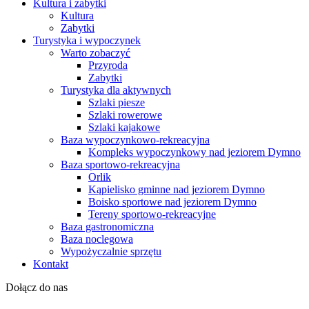
Kultura i zabytki
Kultura
Zabytki
Turystyka i wypoczynek
Warto zobaczyć
Przyroda
Zabytki
Turystyka dla aktywnych
Szlaki piesze
Szlaki rowerowe
Szlaki kajakowe
Baza wypoczynkowo-rekreacyjna
Kompleks wypoczynkowy nad jeziorem Dymno
Baza sportowo-rekreacyjna
Orlik
Kąpielisko gminne nad jeziorem Dymno
Boisko sportowe nad jeziorem Dymno
Tereny sportowo-rekreacyjne
Baza gastronomiczna
Baza noclegowa
Wypożyczalnie sprzętu
Kontakt
Dołącz do nas