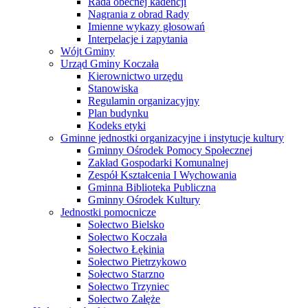
Rada obecnej kadencji
Nagrania z obrad Rady
Imienne wykazy głosowań
Interpelacje i zapytania
Wójt Gminy
Urząd Gminy Koczała
Kierownictwo urzędu
Stanowiska
Regulamin organizacyjny
Plan budynku
Kodeks etyki
Gminne jednostki organizacyjne i instytucje kultury
Gminny Ośrodek Pomocy Społecznej
Zakład Gospodarki Komunalnej
Zespół Kształcenia I Wychowania
Gminna Biblioteka Publiczna
Gminny Ośrodek Kultury
Jednostki pomocnicze
Sołectwo Bielsko
Sołectwo Koczała
Sołectwo Łękinia
Sołectwo Pietrzykowo
Sołectwo Starzno
Sołectwo Trzyniec
Sołectwo Załęże