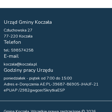
Urząd Gminy Koczała
Człuchowska 27
77-220 Koczała
Telefon
tel.: 598574258
E-mail
koczala@koczala.pl
Godziny pracy Urzędu
poniedziałek - piątek od 7:00 do 15:00
Adres e-Doręczenia AE:PL-39687-86905-JHAJF-21
ePUAP /2982gwgcer/SkrytkaESP
Gmina Koczała. Wszelkie prawa zastrzeżone © 2026.