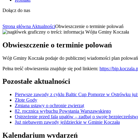
Dołącz do nas
Strona główna
Aktualności
Obwieszczenie o terminie polowań
Obwieszczenie o terminie polowań
Wójt Gminy Koczała podaje do publicznej wiadomości plan polowa
Pełna treść obwieszenia znajduje się pod linkiem:
https://bip.koczala
Pozostałe aktualności
Pierwsze zawody z cyklu Baltic Cup Pomorze w Ostrówku już
Złote Gody
Zmiana ustawy o ochronie zwierząt
82. rocznica wybuchu Powstania Warszawskiego
Ostrzeżenie przed falą upałów – zadbaj o swoje bezpieczeństw
Już niebawem zawody jeździeckie w Gminie Koczała
Kalendarium wydarzeń