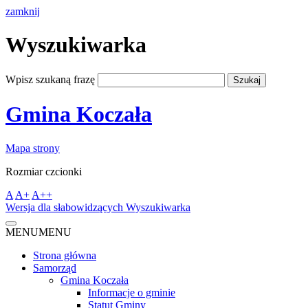
zamknij
Wyszukiwarka
Wpisz szukaną frazę
Gmina Koczała
Mapa strony
Rozmiar czcionki
A
A+
A++
Wersja dla słabowidzących
Wyszukiwarka
MENU
MENU
Strona główna
Samorząd
Gmina Koczała
Informacje o gminie
Statut Gminy