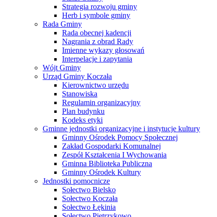
Strategia rozwoju gminy
Herb i symbole gminy
Rada Gminy
Rada obecnej kadencji
Nagrania z obrad Rady
Imienne wykazy głosowań
Interpelacje i zapytania
Wójt Gminy
Urząd Gminy Koczała
Kierownictwo urzędu
Stanowiska
Regulamin organizacyjny
Plan budynku
Kodeks etyki
Gminne jednostki organizacyjne i instytucje kultury
Gminny Ośrodek Pomocy Społecznej
Zakład Gospodarki Komunalnej
Zespół Kształcenia I Wychowania
Gminna Biblioteka Publiczna
Gminny Ośrodek Kultury
Jednostki pomocnicze
Sołectwo Bielsko
Sołectwo Koczała
Sołectwo Łękinia
Sołectwo Pietrzykowo