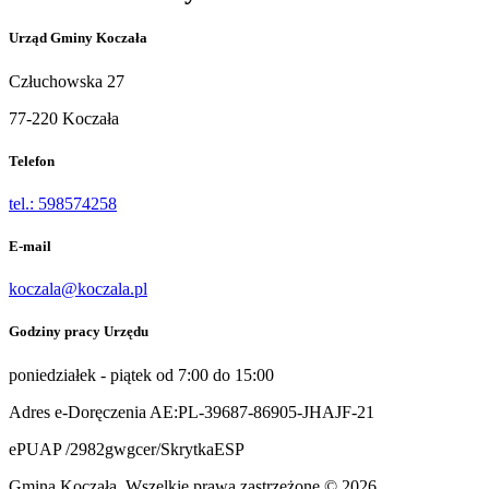
Urząd Gminy Koczała
Człuchowska 27
77-220 Koczała
Telefon
tel.: 598574258
E-mail
koczala@koczala.pl
Godziny pracy Urzędu
poniedziałek - piątek od 7:00 do 15:00
Adres e-Doręczenia AE:PL-39687-86905-JHAJF-21
ePUAP /2982gwgcer/SkrytkaESP
Gmina Koczała. Wszelkie prawa zastrzeżone © 2026.