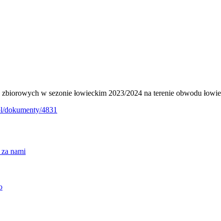
ń zbiorowych w sezonie łowieckim 2023/2024 na terenie obwodu łow
.pl/dokumenty/4831
 za nami
o