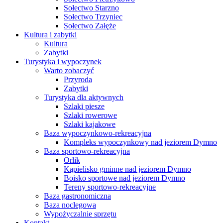
Sołectwo Starzno
Sołectwo Trzyniec
Sołectwo Załęże
Kultura i zabytki
Kultura
Zabytki
Turystyka i wypoczynek
Warto zobaczyć
Przyroda
Zabytki
Turystyka dla aktywnych
Szlaki piesze
Szlaki rowerowe
Szlaki kajakowe
Baza wypoczynkowo-rekreacyjna
Kompleks wypoczynkowy nad jeziorem Dymno
Baza sportowo-rekreacyjna
Orlik
Kąpielisko gminne nad jeziorem Dymno
Boisko sportowe nad jeziorem Dymno
Tereny sportowo-rekreacyjne
Baza gastronomiczna
Baza noclegowa
Wypożyczalnie sprzętu
Kontakt