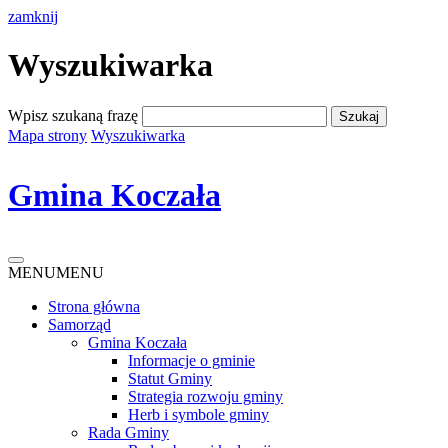
zamknij
Wyszukiwarka
Wpisz szukaną frazę
Mapa strony
Wyszukiwarka
Gmina Koczała
MENU
MENU
Strona główna
Samorząd
Gmina Koczała
Informacje o gminie
Statut Gminy
Strategia rozwoju gminy
Herb i symbole gminy
Rada Gminy