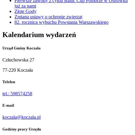
Pierwsze zawody z cyklu Baltic Cup Pomorze w Ostrówku
już za nami
Złote Gody
Zmiana ustawy o ochronie zwierząt
82. rocznica wybuchu Powstania Warszawskiego
Kalendarium wydarzeń
Urząd Gminy Koczała
Człuchowska 27
77-220 Koczała
Telefon
tel.: 598574258
E-mail
koczala@koczala.pl
Godziny pracy Urzędu