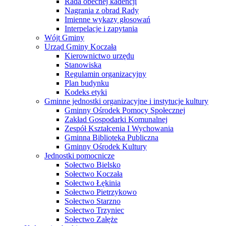
Rada obecnej kadencji
Nagrania z obrad Rady
Imienne wykazy głosowań
Interpelacje i zapytania
Wójt Gminy
Urząd Gminy Koczała
Kierownictwo urzędu
Stanowiska
Regulamin organizacyjny
Plan budynku
Kodeks etyki
Gminne jednostki organizacyjne i instytucje kultury
Gminny Ośrodek Pomocy Społecznej
Zakład Gospodarki Komunalnej
Zespół Kształcenia I Wychowania
Gminna Biblioteka Publiczna
Gminny Ośrodek Kultury
Jednostki pomocnicze
Sołectwo Bielsko
Sołectwo Koczała
Sołectwo Łękinia
Sołectwo Pietrzykowo
Sołectwo Starzno
Sołectwo Trzyniec
Sołectwo Załęże