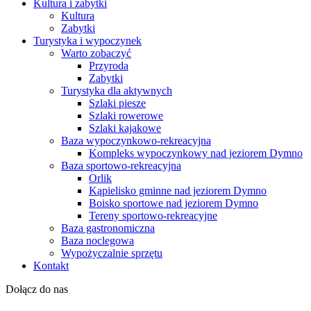
Kultura i zabytki
Kultura
Zabytki
Turystyka i wypoczynek
Warto zobaczyć
Przyroda
Zabytki
Turystyka dla aktywnych
Szlaki piesze
Szlaki rowerowe
Szlaki kajakowe
Baza wypoczynkowo-rekreacyjna
Kompleks wypoczynkowy nad jeziorem Dymno
Baza sportowo-rekreacyjna
Orlik
Kąpielisko gminne nad jeziorem Dymno
Boisko sportowe nad jeziorem Dymno
Tereny sportowo-rekreacyjne
Baza gastronomiczna
Baza noclegowa
Wypożyczalnie sprzętu
Kontakt
Dołącz do nas