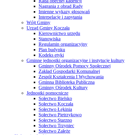
Rada obecnej kadencji
Nagrania z obrad Rady
Imienne wykazy głosowań
Interpelacje i zapytania
Wójt Gminy
Urząd Gminy Koczała
Kierownictwo urzędu
Stanowiska
Regulamin organizacyjny
Plan budynku
Kodeks etyki
Gminne jednostki organizacyjne i instytucje kultury
Gminny Ośrodek Pomocy Społecznej
Zakład Gospodarki Komunalnej
Zespół Kształcenia I Wychowania
Gminna Biblioteka Publiczna
Gminny Ośrodek Kultury
Jednostki pomocnicze
Sołectwo Bielsko
Sołectwo Koczała
Sołectwo Łękinia
Sołectwo Pietrzykowo
Sołectwo Starzno
Sołectwo Trzyniec
Sołectwo Załęże