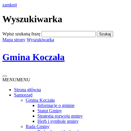
zamknij
Wyszukiwarka
Wpisz szukaną frazę
Mapa strony
Wyszukiwarka
Gmina Koczała
MENU
MENU
Strona główna
Samorząd
Gmina Koczała
Informacje o gminie
Statut Gminy
Strategia rozwoju gminy
Herb i symbole gminy
Rada Gminy