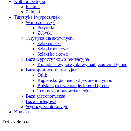
Kultura i zabytki
Kultura
Zabytki
Turystyka i wypoczynek
Warto zobaczyć
Przyroda
Zabytki
Turystyka dla aktywnych
Szlaki piesze
Szlaki rowerowe
Szlaki kajakowe
Baza wypoczynkowo-rekreacyjna
Kompleks wypoczynkowy nad jeziorem Dymno
Baza sportowo-rekreacyjna
Orlik
Kąpielisko gminne nad jeziorem Dymno
Boisko sportowe nad jeziorem Dymno
Tereny sportowo-rekreacyjne
Baza gastronomiczna
Baza noclegowa
Wypożyczalnie sprzętu
Kontakt
Dołącz do nas