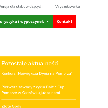
ersja dla słabowidzących
Wyszukiwarka
urystyka i wypoczynek
Kontakt
Pozostałe aktualności
Konkurs „Największa Dynia na Pomorzu”
Pierwsze zawody z cyklu Baltic Cup
Pomorze w Ostrówku już za nami
Złote Gody