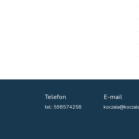
Telefon
E-mail
tel.: 598574258
koczala@koczala