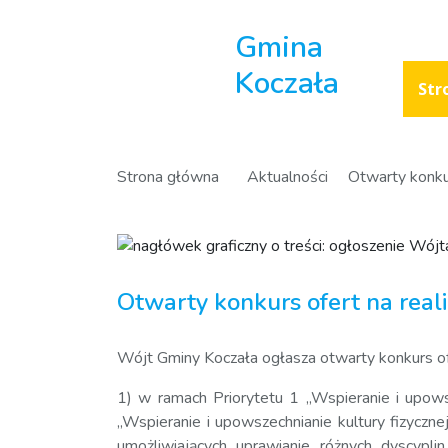
Gmina
Koczała
Str
Strona główna
Aktualności
Otwarty konkur
Otwarty konkurs ofert na real
Wójt Gminy Koczała ogłasza otwarty konkurs ofe
1) w ramach Priorytetu 1 „Wspieranie i upowsze
„Wspieranie i upowszechnianie kultury fizyc
umożliwiających uprawianie różnych dyscypl