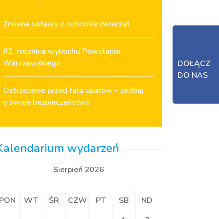
Zmiana ustawy o ochronie zwierząt
82. rocznica wybuchu Powstania
Warszawskiego
DOŁĄCZ
DO NAS
Ostrzeżenie przed falą upałów – zadbaj
o swoje bezpieczeństwo
Kalendarium wydarzeń
Sierpień 2026
PON
WT
ŚR
CZW
PT
SB
ND