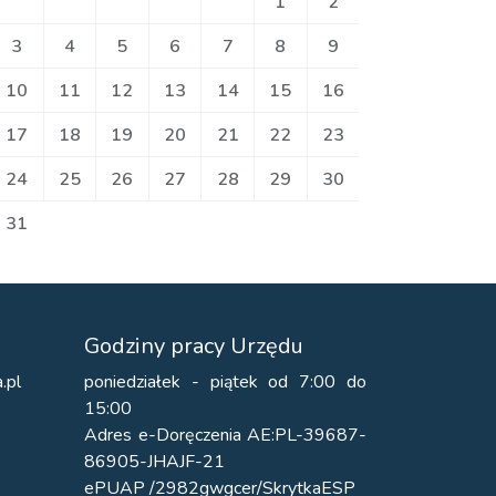
1
2
3
4
5
6
7
8
9
10
11
12
13
14
15
16
17
18
19
20
21
22
23
24
25
26
27
28
29
30
31
Godziny pracy Urzędu
.pl
poniedziałek - piątek od 7:00 do
15:00
Adres e-Doręczenia AE:PL-39687-
86905-JHAJF-21
ePUAP /2982gwgcer/SkrytkaESP