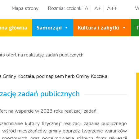
Mapa strony
Rozmiar czcionki
A
A+
A++
W
ona główna
Samorząd
Kultura i zabytki
T
s ofert na realizację zadań publicznych
izację zadań publicznych
rt na wsparcie w 2023 roku realizacji zadań:
chnianie kultury fizycznej” realizacji zadania publicznego
znej wśród mieszkańców gminy poprzez tworzenie warunków
in sportowych oraz podejmowanie różnych form rekreacji