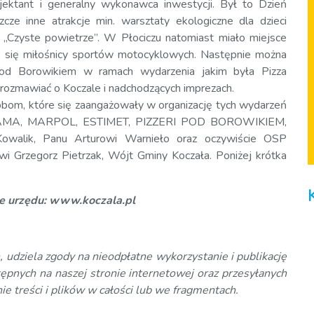
ojektant i generalny wykonawca inwestycji. Był to Dzień
cze inne atrakcje min. warsztaty ekologiczne dla dzieci
 „Czyste powietrze”. W Płociczu natomiast miało miejsce
i się miłośnicy sportów motocyklowych. Następnie można
pod Borowikiem w ramach wydarzenia jakim była Pizza
orozmawiać o Koczale i nadchodzących imprezach.
bom, które się zaangażowały w organizację tych wydarzeń
 GAMA, MARPOL, ESTIMET, PIZZERI POD BOROWIKIEM,
owalik, Panu Arturowi Warnieło oraz oczywiście OSP
i Grzegorz Pietrzak, Wójt Gminy Koczała. Poniżej krótka
nie urzędu: www.koczala.pl
, udziela zgody na nieodpłatne wykorzystanie i publikację
tępnych na naszej stronie internetowej oraz przesyłanych
ie treści i plików w całości lub we fragmentach.