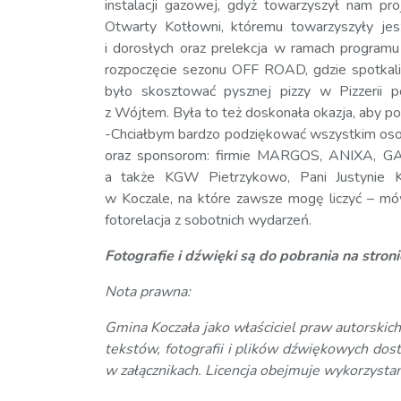
instalacji gazowej, gdyż towarzyszył nam pr
Otwarty Kotłowni, któremu towarzyszyły jesz
i dorosłych oraz prelekcja w ramach programu
rozpoczęcie sezonu OFF ROAD, gdzie spotkal
było skosztować pysznej pizzy w Pizzerii 
z Wójtem. Była to też doskonała okazja, aby p
-Chciałbym bardzo podziękować wszystkim oso
oraz sponsorom: firmie MARGOS, ANIXA,
a także KGW Pietrzykowo, Pani Justynie K
w Koczale, na które zawsze mogę liczyć – mów
fotorelacja z sobotnich wydarzeń.
Fotografie i dźwięki są do pobrania na stro
Nota prawna:
Gmina Koczała jako właściciel praw autorskich
tekstów, fotografii i plików dźwiękowych dos
w załącznikach. Licencja obejmuje wykorzystan