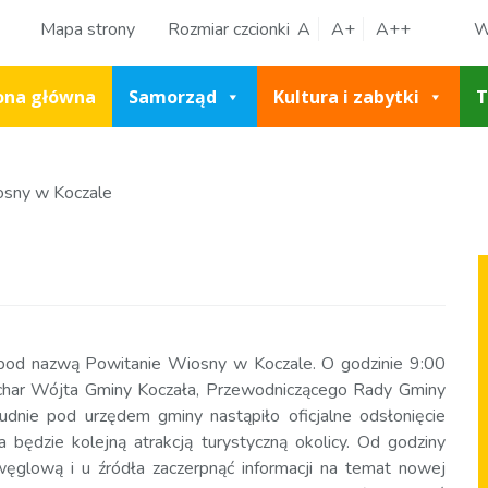
Mapa strony
Rozmiar czcionki
A
A+
A++
W
ona główna
Samorząd
Kultura i zabytki
T
osny w Koczale
 pod nazwą Powitanie Wiosny w Koczale. O godzinie 9:00
Puchar Wójta Gminy Koczała, Przewodniczącego Rady Gminy
dnie pod urzędem gminy nastąpiło oficjalne odsłonięcie
 będzie kolejną atrakcją turystyczną okolicy. Od godziny
ęglową i u źródła zaczerpnąć informacji na temat nowej