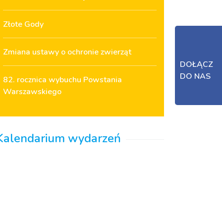
Złote Gody
Zmiana ustawy o ochronie zwierząt
DOŁĄCZ
DO NAS
82. rocznica wybuchu Powstania
Warszawskiego
Kalendarium wydarzeń