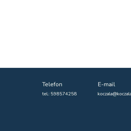
Telefon
E-mail
tel.: 598574258
koczala@koczala