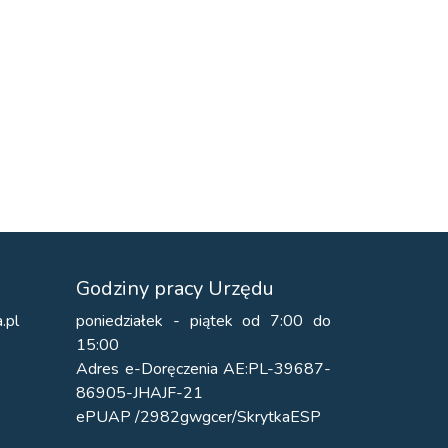
Godziny pracy Urzędu
.pl
poniedziałek - piątek od 7:00 do
15:00
Adres e-Doręczenia AE:PL-39687-
86905-JHAJF-21
ePUAP /2982gwgcer/SkrytkaESP