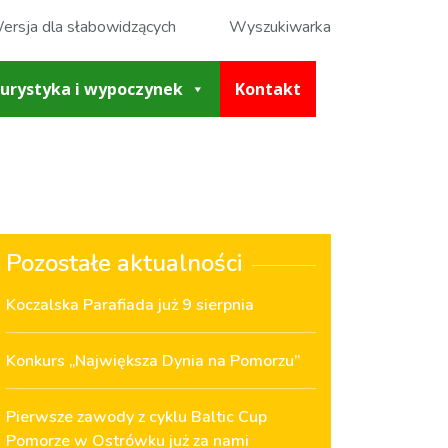
ersja dla słabowidzących
Wyszukiwarka
urystyka i wypoczynek
Kontakt
Pozostałe aktualności
Koczalska Parafiada już 9 sierpnia
Konkurs „Największa Dynia na Pomorzu”
Pierwsze zawody z cyklu Baltic Cup
Pomorze w Ostrówku już za nami