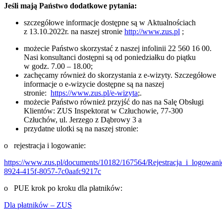
Jeśli mają Państwo dodatkowe pytania:
szczegółowe informacje dostępne są w Aktualnościach
z 13.10.2022r. na naszej stronie
http://www.zus.pl
;
możecie Państwo skorzystać z naszej infolinii 22 560 16 00.
Nasi konsultanci dostępni są od poniedziałku do piątku
w godz. 7.00 – 18.00;
zachęcamy również do skorzystania z e-wizyty. Szczegółowe
informacje o e-wizycie dostępne są na naszej
stronie:
https://www.zus.pl/e-wizyta
;.
możecie Państwo również przyjść do nas na Salę Obsługi
Klientów: ZUS Inspektorat w Człuchowie, 77-300
Człuchów, ul. Jerzego z Dąbrowy 3 a
przydatne ulotki są na naszej stronie:
o rejestracja i logowanie:
https://www.zus.pl/documents/10182/167564/Rejestracja_i_logowani
8924-415f-8057-7c0aafc9217c
o PUE krok po kroku dla płatników:
Dla płatników – ZUS