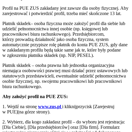
Profil na PUE ZUS zakładany jest zawsze dla osoby fizycznej. Aby
zarejestrować i potwierdzić profil, trzeba mieć skończone 13 lat.
Płatnik składek– osoba fizyczna może założyć profil dla siebie lub
udzielić pełnomocnictwa innej osobie (np. księgowej lub
pracownikowi biura rachunkowego). Przedsiębiorcom,
którzy prowadzą działalność jako osoba fizyczna, system
automatycznie przypisze rolę płatnik do konta PUE ZUS, gdy dane
w zakładanym profilu będą takie same jak te, które były podane
w zgłoszeniu płatnika składek (np. NIP, PESEL).
Płatnik składek – osoba prawna lub jednostka organizacyjna
niemająca osobowości prawnej musi działać przez ustawowych lub
statutowych przedstawicieli, ewentualnie udzielić pełnomocnictwa
osobie fizycznej, np. swojemu pracownikowi lub pracownikowi
biura rachunkowego.
Aby założyć profil na PUE ZUS:
1. Wejdź na stronę
www.zus.pl
i kliknijprzycisk [Zarejestruj
w PUE](na górze strony).
2. Wybierz, dla kogo zakładasz profil – do wyboru jest rejestracja:
[Dla Ciebie], [Dla przedsiębiorców] oraz [Dla firm]. Formularz