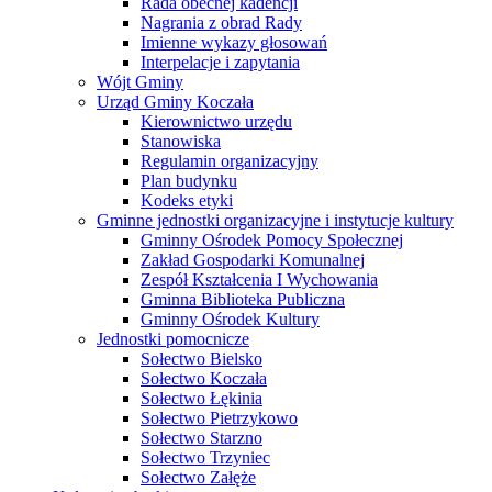
Rada obecnej kadencji
Nagrania z obrad Rady
Imienne wykazy głosowań
Interpelacje i zapytania
Wójt Gminy
Urząd Gminy Koczała
Kierownictwo urzędu
Stanowiska
Regulamin organizacyjny
Plan budynku
Kodeks etyki
Gminne jednostki organizacyjne i instytucje kultury
Gminny Ośrodek Pomocy Społecznej
Zakład Gospodarki Komunalnej
Zespół Kształcenia I Wychowania
Gminna Biblioteka Publiczna
Gminny Ośrodek Kultury
Jednostki pomocnicze
Sołectwo Bielsko
Sołectwo Koczała
Sołectwo Łękinia
Sołectwo Pietrzykowo
Sołectwo Starzno
Sołectwo Trzyniec
Sołectwo Załęże