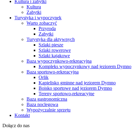
Kultura i zabytki
Kultura
Zabytki
Turystyka i wypoczynek
Warto zobaczyć
Przyroda
Zabytki
Turystyka dla aktywnych
Szlaki piesze
Szlaki rowerowe
Szlaki kajakowe
Baza wypoczynkowo-rekreacyjna
Kompleks wypoczynkowy nad jeziorem Dymno
Baza sportowo-rekreacyjna
Orlik
Kąpielisko gminne nad jeziorem Dymno
Boisko sportowe nad jeziorem Dymno
Tereny sportowo-rekreacyjne
Baza gastronomiczna
Baza noclegowa
Wypożyczalnie sprzętu
Kontakt
Dołącz do nas