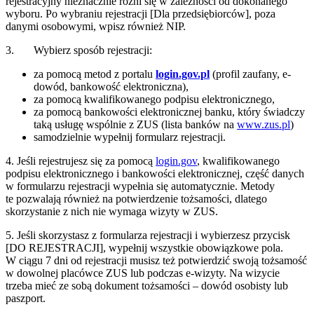
rejestracyjny nieznacznie różni się w zależności od dokonanego
wyboru. Po wybraniu rejestracji [Dla przedsiębiorców], poza
danymi osobowymi, wpisz również NIP.
3. Wybierz sposób rejestracji:
za pomocą metod z portalu
login.gov.pl
(profil zaufany, e-
dowód, bankowość elektroniczna),
za pomocą kwalifikowanego podpisu elektronicznego,
za pomocą bankowości elektronicznej banku, który świadczy
taką usługę wspólnie z ZUS (lista banków na
www.zus.pl
)
samodzielnie wypełnij formularz rejestracji.
4. Jeśli rejestrujesz się za pomocą
login.gov
, kwalifikowanego
podpisu elektronicznego i bankowości elektronicznej, część danych
w formularzu rejestracji wypełnia się automatycznie. Metody
te pozwalają również na potwierdzenie tożsamości, dlatego
skorzystanie z nich nie wymaga wizyty w ZUS.
5. Jeśli skorzystasz z formularza rejestracji i wybierzesz przycisk
[DO REJESTRACJI], wypełnij wszystkie obowiązkowe pola.
W ciągu 7 dni od rejestracji musisz też potwierdzić swoją tożsamość
w dowolnej placówce ZUS lub podczas e-wizyty. Na wizycie
trzeba mieć ze sobą dokument tożsamości – dowód osobisty lub
paszport.