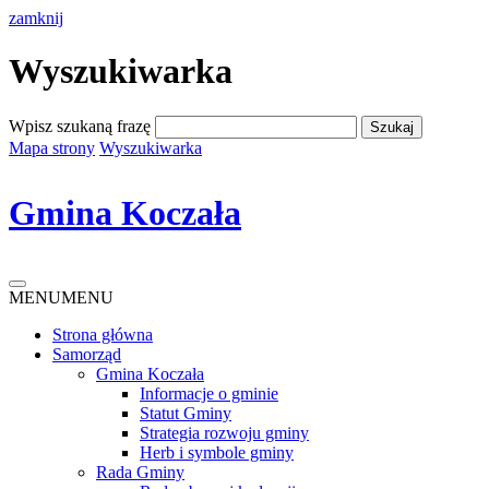
zamknij
Wyszukiwarka
Wpisz szukaną frazę
Mapa strony
Wyszukiwarka
Gmina Koczała
MENU
MENU
Strona główna
Samorząd
Gmina Koczała
Informacje o gminie
Statut Gminy
Strategia rozwoju gminy
Herb i symbole gminy
Rada Gminy