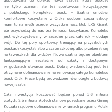
dobudowana do obiektu nowa szatnia, która posłuży
nie tylko uczniom, ale też sportowcom korzystającym
z pobliskiego kompleksu boisk. – Szatnia umożliwi
komfortowe korzystanie z Orlika osobom spoza szkoły,
mam tu na myśli przede wszystkim nasz klub LKS Granit,
ale przychodzą do nas też tenisiści, koszykarze. Kompleks
jest wykorzystywany w zasadzie przez cały rok – dodaje
wójt. Do tej pory sportowcy trenujący na przyszkolnych
boiskach korzystali albo z szatni szkolnej, albo przebierali się
na ławeczkach dla widzów. Nowa szatnia będzie obiektem
funkcjonującym niezależnie od szkoły i dostępnym
w godzinach otwarcia boisk. Dobrą wiadomością jest też
otrzymane dofinansowanie na renowację całego kompleksu
boisk Orlik. Prace będą prowadzone równolegle z budową
nowej szatni.
Cała inwestycja kosztować będzie ponad 3,6 miliona
złotych. 2,5 miliona złotych stanowi pozyskane przez Gminę
Koczała rządowe dofinansowanie w ramach programu Polski