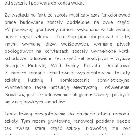
od stycznia i potrwają do końca wakacji.
Ze względu na fakt, że szkoła musi cały czas funkcjonować,
prace budowlane zostały podzielone na dwie części.
W pierwszej, gruntowny remont wykonano w tak zwanej
nowej części szkoły. – Ten etap prac obejmował między
innymi wymianę drzwi wejściowych, wymianę płytek
podłogowych na korytarzach, zostały wymienione klatki
schodowe, odnowiono też część sal lekcyjnych – wylicza
Grzegorz Pietrzak, Wójt Gminy Koczała. Dodatkowo
w ramach remontu gruntownie wyremontowano toalety,
szkolną kuchnię i pomieszczenia administracyjne.
Wymieniono także instalację elektryczną i oświetlenie.
Nowością jest też odnowienie sali gimnastycznej i pozbycie
się z niej przykrych zapachów.
Teraz trwają przygotowania do drugiego etapu remontu
szkoły. Tym razem gruntownej renowacji poddana będzie
tak zwana stara część szkoły. Nowością ma być