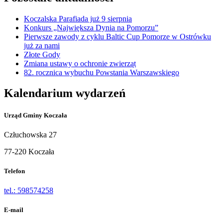
Koczalska Parafiada już 9 sierpnia
Konkurs „Największa Dynia na Pomorzu”
Pierwsze zawody z cyklu Baltic Cup Pomorze w Ostrówku
już za nami
Złote Gody
Zmiana ustawy o ochronie zwierząt
82. rocznica wybuchu Powstania Warszawskiego
Kalendarium wydarzeń
Urząd Gminy Koczała
Człuchowska 27
77-220 Koczała
Telefon
tel.: 598574258
E-mail