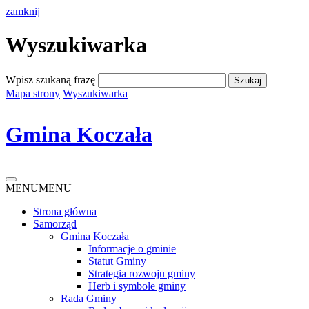
zamknij
Wyszukiwarka
Wpisz szukaną frazę
Mapa strony
Wyszukiwarka
Gmina Koczała
MENU
MENU
Strona główna
Samorząd
Gmina Koczała
Informacje o gminie
Statut Gminy
Strategia rozwoju gminy
Herb i symbole gminy
Rada Gminy