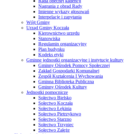
Rada obecnej kadencji
Nagrania z obrad Rady
Imienne wykazy głosowań
Interpelacje i zapytania
Wójt Gminy
Urząd Gminy Koczała
Kierownictwo urzędu
Stanowiska
Regulamin organizacyjny
Plan budynku
Kodeks etyki
Gminne jednostki organizacyjne i instytucje kultury
Gminny Ośrodek Pomocy Społecznej
Zakład Gospodarki Komunalnej
Zespół Kształcenia I Wychowania
Gminna Biblioteka Publiczna
Gminny Ośrodek Kultury
Jednostki pomocnicze
Sołectwo Bielsko
Sołectwo Koczała
Sołectwo Łękinia
Sołectwo Pietrzykowo
Sołectwo Starzno
Sołectwo Trzyniec
Sołectwo Załęże