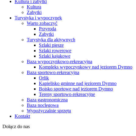
Kultura i zabytki
Kultura
Zabytki
Turystyka i wypoczynek
Warto zobaczyć
Przyroda
Zabytki
Turystyka dla aktywnych
Szlaki piesze
Szlaki rowerowe
Szlaki kajakowe
Baza wypoczynkowo-rekreacyjna
Kompleks wypoczynkowy nad jeziorem Dymno
Baza sportowo-rekreacyjna
Orlik
Kąpielisko gminne nad jeziorem Dymno
Boisko sportowe nad jeziorem Dymno
Tereny sportowo-rekreacyjne
Baza gastronomiczna
Baza noclegowa
Wypożyczalnie sprzętu
Kontakt
Dołącz do nas