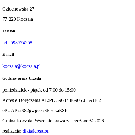
Człuchowska 27
77-220 Koczała
Telefon
tel.: 598574258
E-mail
koczala@koczala.pl
Godziny pracy Urzędu
poniedziałek - piątek od 7:00 do 15:00
Adres e-Doręczenia AE:PL-39687-86905-JHAJF-21
ePUAP /2982gwgcer/SkrytkaESP
Gmina Koczała. Wszelkie prawa zastrzeżone © 2026.
realizacja:
digitalcreation