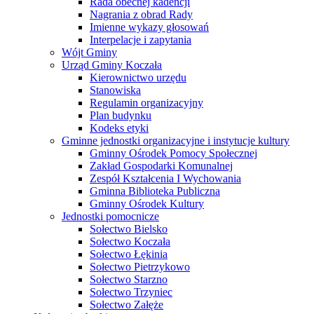
Rada obecnej kadencji
Nagrania z obrad Rady
Imienne wykazy głosowań
Interpelacje i zapytania
Wójt Gminy
Urząd Gminy Koczała
Kierownictwo urzędu
Stanowiska
Regulamin organizacyjny
Plan budynku
Kodeks etyki
Gminne jednostki organizacyjne i instytucje kultury
Gminny Ośrodek Pomocy Społecznej
Zakład Gospodarki Komunalnej
Zespół Kształcenia I Wychowania
Gminna Biblioteka Publiczna
Gminny Ośrodek Kultury
Jednostki pomocnicze
Sołectwo Bielsko
Sołectwo Koczała
Sołectwo Łękinia
Sołectwo Pietrzykowo
Sołectwo Starzno
Sołectwo Trzyniec
Sołectwo Załęże