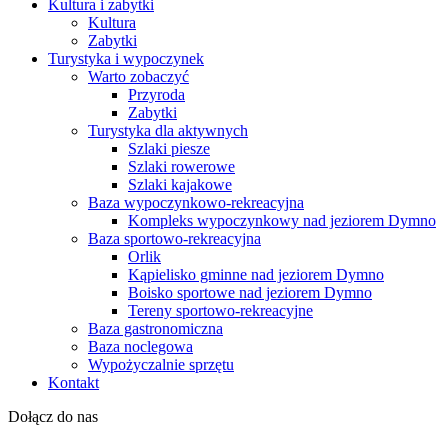
Kultura i zabytki
Kultura
Zabytki
Turystyka i wypoczynek
Warto zobaczyć
Przyroda
Zabytki
Turystyka dla aktywnych
Szlaki piesze
Szlaki rowerowe
Szlaki kajakowe
Baza wypoczynkowo-rekreacyjna
Kompleks wypoczynkowy nad jeziorem Dymno
Baza sportowo-rekreacyjna
Orlik
Kąpielisko gminne nad jeziorem Dymno
Boisko sportowe nad jeziorem Dymno
Tereny sportowo-rekreacyjne
Baza gastronomiczna
Baza noclegowa
Wypożyczalnie sprzętu
Kontakt
Dołącz do nas