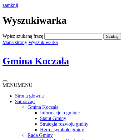
zamknij
Wyszukiwarka
Wpisz szukaną frazę
Mapa strony
Wyszukiwarka
Gmina Koczała
MENU
MENU
Strona główna
Samorząd
Gmina Koczała
Informacje o gminie
Statut Gminy
Strategia rozwoju gminy
Herb i symbole gminy
Rada Gminy