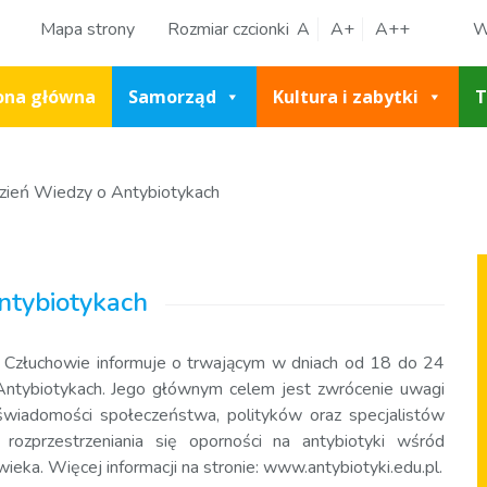
Mapa strony
Rozmiar czcionki
A
A+
A++
W
ona główna
Samorząd
Kultura i zabytki
T
zień Wiedzy o Antybiotykach
ntybiotykach
Człuchowie informuje o trwającym w dniach od 18 do 24
Antybiotykach. Jego głównym celem jest zwrócenie uwagi
 świadomości społeczeństwa, polityków oraz specjalistów
rozprzestrzeniania się oporności na antybiotyki wśród
eka. Więcej informacji na stronie: www.antybiotyki.edu.pl.