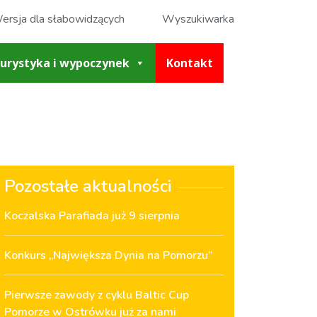
ersja dla słabowidzących
Wyszukiwarka
urystyka i wypoczynek
Kontakt
Pozostałe aktualności
Koczalska Parafiada już 9 sierpnia
Konkurs „Największa Dynia na Pomorzu”
Pierwsze zawody z cyklu Baltic Cup
Pomorze w Ostrówku już za nami