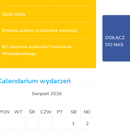
Złote Gody
Zmiana ustawy o ochronie zwierząt
DOŁĄCZ
DO NAS
82. rocznica wybuchu Powstania
Warszawskiego
Kalendarium wydarzeń
Sierpień 2026
PON
WT
ŚR
CZW
PT
SB
ND
1
2