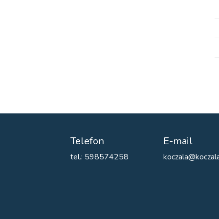
Telefon
E-mail
tel.: 598574258
koczala@koczala