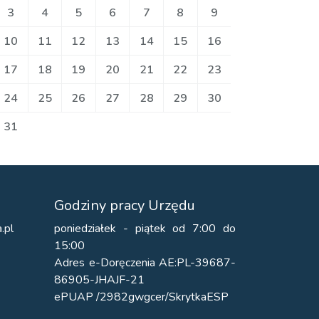
3
4
5
6
7
8
9
10
11
12
13
14
15
16
17
18
19
20
21
22
23
24
25
26
27
28
29
30
31
Godziny pracy Urzędu
.pl
poniedziałek - piątek od 7:00 do
15:00
Adres e-Doręczenia AE:PL-39687-
86905-JHAJF-21
ePUAP /2982gwgcer/SkrytkaESP