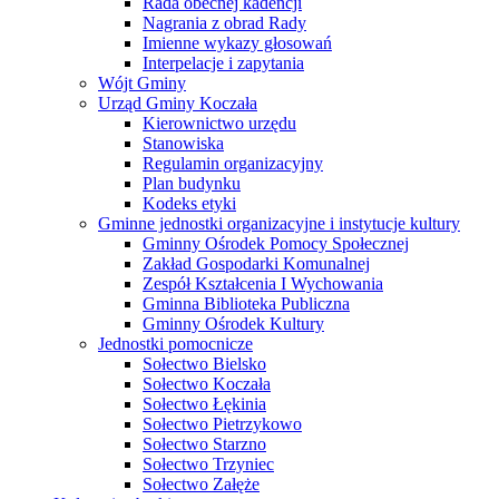
Rada obecnej kadencji
Nagrania z obrad Rady
Imienne wykazy głosowań
Interpelacje i zapytania
Wójt Gminy
Urząd Gminy Koczała
Kierownictwo urzędu
Stanowiska
Regulamin organizacyjny
Plan budynku
Kodeks etyki
Gminne jednostki organizacyjne i instytucje kultury
Gminny Ośrodek Pomocy Społecznej
Zakład Gospodarki Komunalnej
Zespół Kształcenia I Wychowania
Gminna Biblioteka Publiczna
Gminny Ośrodek Kultury
Jednostki pomocnicze
Sołectwo Bielsko
Sołectwo Koczała
Sołectwo Łękinia
Sołectwo Pietrzykowo
Sołectwo Starzno
Sołectwo Trzyniec
Sołectwo Załęże