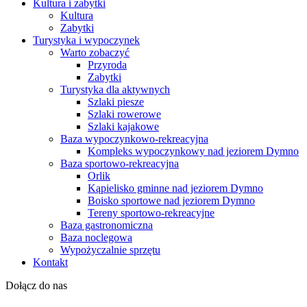
Kultura i zabytki
Kultura
Zabytki
Turystyka i wypoczynek
Warto zobaczyć
Przyroda
Zabytki
Turystyka dla aktywnych
Szlaki piesze
Szlaki rowerowe
Szlaki kajakowe
Baza wypoczynkowo-rekreacyjna
Kompleks wypoczynkowy nad jeziorem Dymno
Baza sportowo-rekreacyjna
Orlik
Kąpielisko gminne nad jeziorem Dymno
Boisko sportowe nad jeziorem Dymno
Tereny sportowo-rekreacyjne
Baza gastronomiczna
Baza noclegowa
Wypożyczalnie sprzętu
Kontakt
Dołącz do nas