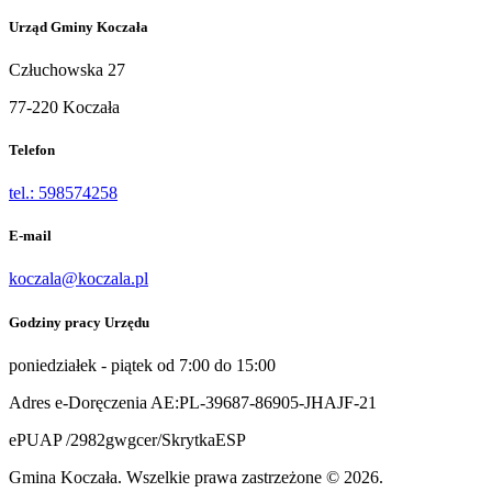
Urząd Gminy Koczała
Człuchowska 27
77-220 Koczała
Telefon
tel.: 598574258
E-mail
koczala@koczala.pl
Godziny pracy Urzędu
poniedziałek - piątek od 7:00 do 15:00
Adres e-Doręczenia AE:PL-39687-86905-JHAJF-21
ePUAP /2982gwgcer/SkrytkaESP
Gmina Koczała. Wszelkie prawa zastrzeżone © 2026.