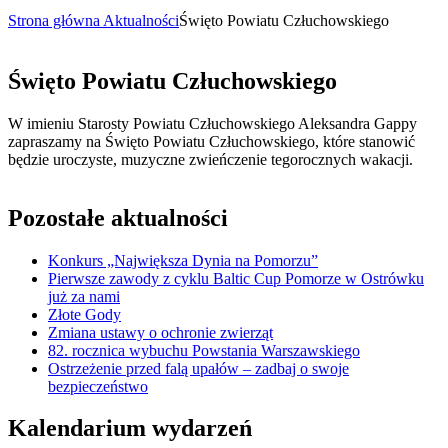
Strona główna
Aktualności
Święto Powiatu Człuchowskiego
Święto Powiatu Człuchowskiego
W imieniu Starosty Powiatu Człuchowskiego Aleksandra Gappy
zapraszamy na Święto Powiatu Człuchowskiego, które stanowić
będzie uroczyste, muzyczne zwieńczenie tegorocznych wakacji.
Pozostałe aktualności
Konkurs „Największa Dynia na Pomorzu”
Pierwsze zawody z cyklu Baltic Cup Pomorze w Ostrówku
już za nami
Złote Gody
Zmiana ustawy o ochronie zwierząt
82. rocznica wybuchu Powstania Warszawskiego
Ostrzeżenie przed falą upałów – zadbaj o swoje
bezpieczeństwo
Kalendarium wydarzeń