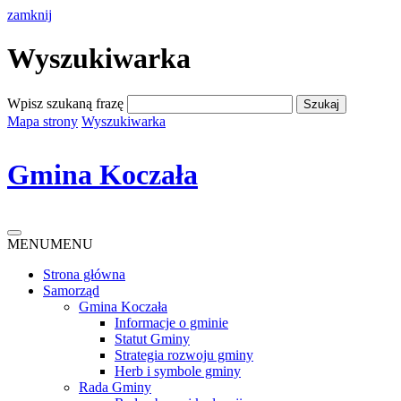
zamknij
Wyszukiwarka
Wpisz szukaną frazę
Mapa strony
Wyszukiwarka
Gmina Koczała
MENU
MENU
Strona główna
Samorząd
Gmina Koczała
Informacje o gminie
Statut Gminy
Strategia rozwoju gminy
Herb i symbole gminy
Rada Gminy