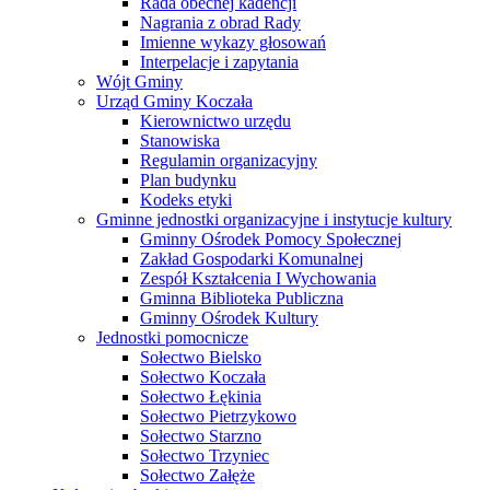
Rada obecnej kadencji
Nagrania z obrad Rady
Imienne wykazy głosowań
Interpelacje i zapytania
Wójt Gminy
Urząd Gminy Koczała
Kierownictwo urzędu
Stanowiska
Regulamin organizacyjny
Plan budynku
Kodeks etyki
Gminne jednostki organizacyjne i instytucje kultury
Gminny Ośrodek Pomocy Społecznej
Zakład Gospodarki Komunalnej
Zespół Kształcenia I Wychowania
Gminna Biblioteka Publiczna
Gminny Ośrodek Kultury
Jednostki pomocnicze
Sołectwo Bielsko
Sołectwo Koczała
Sołectwo Łękinia
Sołectwo Pietrzykowo
Sołectwo Starzno
Sołectwo Trzyniec
Sołectwo Załęże