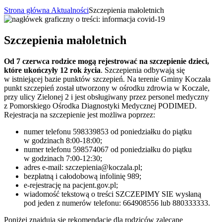
Strona główna
Aktualności
Szczepienia małoletnich
Szczepienia małoletnich
Od 7 czerwca rodzice mogą rejestrować na szczepienie dzieci,
które ukończyły 12 rok życia
. Szczepienia odbywają się
w istniejącej bazie punktów szczepień. Na terenie Gminy Koczała
punkt szczepień został utworzony w ośrodku zdrowia w Koczale,
przy ulicy Zielonej 2 i jest obsługiwany przez personel medyczny
z Pomorskiego Ośrodka Diagnostyki Medycznej PODIMED.
Rejestracja na szczepienie jest możliwa poprzez:
numer telefonu 598339853 od poniedziałku do piątku
w godzinach 8:00-18:00;
numer telefonu 598574067 od poniedziałku do piątku
w godzinach 7:00-12:30;
adres e-mail: szczepienia@koczala.pl;
bezpłatną i całodobową infolinię 989;
e-rejestrację na pacjent.gov.pl;
wiadomość tekstową o treści SZCZEPIMY SIE wysłaną
pod jeden z numerów telefonu: 664908556 lub 880333333.
Poniżej znajdują się rekomendacje dla rodziców zalecane