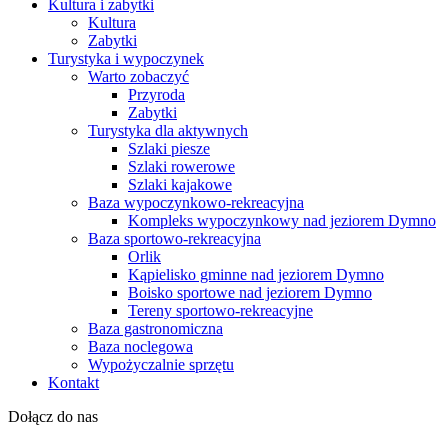
Kultura i zabytki
Kultura
Zabytki
Turystyka i wypoczynek
Warto zobaczyć
Przyroda
Zabytki
Turystyka dla aktywnych
Szlaki piesze
Szlaki rowerowe
Szlaki kajakowe
Baza wypoczynkowo-rekreacyjna
Kompleks wypoczynkowy nad jeziorem Dymno
Baza sportowo-rekreacyjna
Orlik
Kąpielisko gminne nad jeziorem Dymno
Boisko sportowe nad jeziorem Dymno
Tereny sportowo-rekreacyjne
Baza gastronomiczna
Baza noclegowa
Wypożyczalnie sprzętu
Kontakt
Dołącz do nas