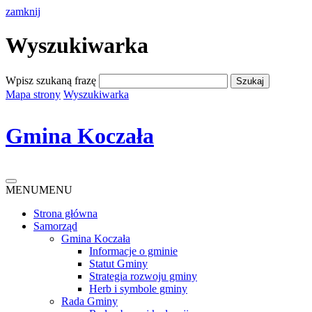
zamknij
Wyszukiwarka
Wpisz szukaną frazę
Mapa strony
Wyszukiwarka
Gmina Koczała
MENU
MENU
Strona główna
Samorząd
Gmina Koczała
Informacje o gminie
Statut Gminy
Strategia rozwoju gminy
Herb i symbole gminy
Rada Gminy