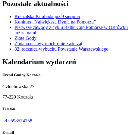
Pozostałe aktualności
Koczalska Parafiada już 9 sierpnia
Konkurs „Największa Dynia na Pomorzu”
Pierwsze zawody z cyklu Baltic Cup Pomorze w Ostrówku
już za nami
Złote Gody
Zmiana ustawy o ochronie zwierząt
82. rocznica wybuchu Powstania Warszawskiego
Kalendarium wydarzeń
Urząd Gminy Koczała
Człuchowska 27
77-220 Koczała
Telefon
tel.: 598574258
E-mail