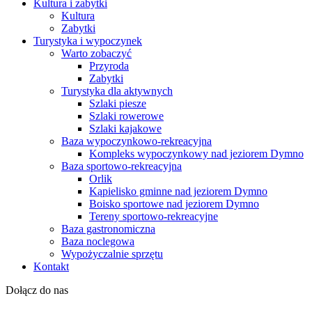
Kultura i zabytki
Kultura
Zabytki
Turystyka i wypoczynek
Warto zobaczyć
Przyroda
Zabytki
Turystyka dla aktywnych
Szlaki piesze
Szlaki rowerowe
Szlaki kajakowe
Baza wypoczynkowo-rekreacyjna
Kompleks wypoczynkowy nad jeziorem Dymno
Baza sportowo-rekreacyjna
Orlik
Kąpielisko gminne nad jeziorem Dymno
Boisko sportowe nad jeziorem Dymno
Tereny sportowo-rekreacyjne
Baza gastronomiczna
Baza noclegowa
Wypożyczalnie sprzętu
Kontakt
Dołącz do nas