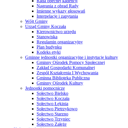
Rada obecnej kadencji
Nagrania z obrad Rady
Imienne wykazy głosowań
Interpelacje i zapytania
Wójt Gminy
Urząd Gminy Koczała
Kierownictwo urzędu
Stanowiska
Regulamin organizacyjny
Plan budynku
Kodeks etyki
Gminne jednostki organizacyjne i instytucje kultury
Gminny Ośrodek Pomocy Społecznej
Zakład Gospodarki Komunalnej
Zespół Kształcenia I Wychowania
Gminna Biblioteka Publiczna
Gminny Ośrodek Kultury
Jednostki pomocnicze
Sołectwo Bielsko
Sołectwo Koczała
Sołectwo Łękinia
Sołectwo Pietrzykowo
Sołectwo Starzno
Sołectwo Trzyniec
Sołectwo Załęże