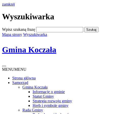
zamknij
Wyszukiwarka
Wpisz szukaną frazę
Mapa strony
Wyszukiwarka
Gmina Koczała
MENU
MENU
Strona główna
Samorząd
Gmina Koczała
Informacje o gminie
Statut Gminy
Strategia rozwoju gminy
Herb i symbole gminy
Rada Gminy