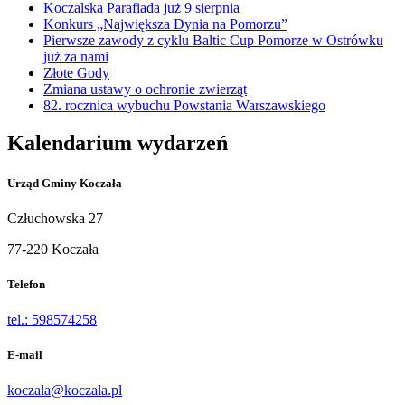
Koczalska Parafiada już 9 sierpnia
Konkurs „Największa Dynia na Pomorzu”
Pierwsze zawody z cyklu Baltic Cup Pomorze w Ostrówku
już za nami
Złote Gody
Zmiana ustawy o ochronie zwierząt
82. rocznica wybuchu Powstania Warszawskiego
Kalendarium wydarzeń
Urząd Gminy Koczała
Człuchowska 27
77-220 Koczała
Telefon
tel.: 598574258
E-mail
koczala@koczala.pl