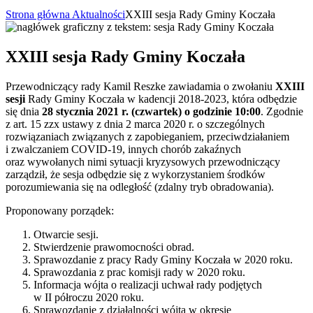
Strona główna
Aktualności
XXIII sesja Rady Gminy Koczała
XXIII sesja Rady Gminy Koczała
Przewodniczący rady Kamil Reszke zawiadamia o zwołaniu
XXIII
sesji
Rady Gminy Koczała w kadencji 2018-2023, która odbędzie
się dnia
28 stycznia 2021 r. (czwartek) o godzinie 10:00
. Zgodnie
z art. 15 zzx ustawy z dnia 2 marca 2020 r. o szczególnych
rozwiązaniach związanych z zapobieganiem, przeciwdziałaniem
i zwalczaniem COVID-19, innych chorób zakaźnych
oraz wywołanych nimi sytuacji kryzysowych przewodniczący
zarządził, że sesja odbędzie się z wykorzystaniem środków
porozumiewania się na odległość (zdalny tryb obradowania).
Proponowany porządek:
Otwarcie sesji.
Stwierdzenie prawomocności obrad.
Sprawozdanie z pracy Rady Gminy Koczała w 2020 roku.
Sprawozdania z prac komisji rady w 2020 roku.
Informacja wójta o realizacji uchwał rady podjętych
w II półroczu 2020 roku.
Sprawozdanie z działalności wójta w okresie