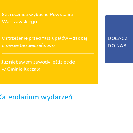
82. rocznica wybuchu Powstania
Warszawskiego
Ostrzeżenie przed falą upałów – zadbaj
DOŁĄCZ
o swoje bezpieczeństwo
DO NAS
Już niebawem zawody jeździeckie
w Gminie Koczała
Kalendarium wydarzeń