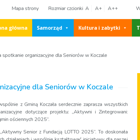
Mapa strony
Rozmiar czcionki
A
A+
A++
W
ona główna
Samorząd
Kultura i zabytki
T
a spotkanie organizacyjne dla Seniorów w Koczale
anizacyjne dla Seniorów w Koczale
wspólnie z Gminą Koczała serdecznie zaprasza wszystkich
nizacyjne dotyczące projektu: „Aktywni i Zintegrowani:
gmin ościennych 2025”.
 „Aktywny Senior z Fundacją LOTTO 2025”. To doskonała
h działaniach i wspólnie kształtować inicjatywy dla naszej