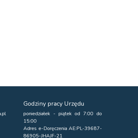
Godziny pracy Urzędu
.pl
poniedziałek - piątek od 7:00 do
15:00
Adres e-Doręczenia AE:PL-39687-
86905-JHAJF-21