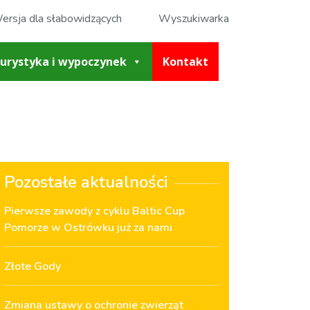
ersja dla słabowidzących
Wyszukiwarka
urystyka i wypoczynek
Kontakt
Pozostałe aktualności
Pierwsze zawody z cyklu Baltic Cup
Pomorze w Ostrówku już za nami
Złote Gody
Zmiana ustawy o ochronie zwierząt