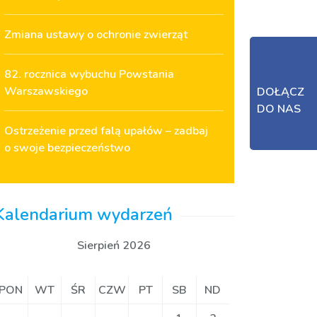
Zmiana ustawy o ochronie zwierząt
82. rocznica wybuchu Powstania
Warszawskiego
DOŁĄCZ
DO NAS
Ostrzeżenie przed falą upałów – zadbaj
o swoje bezpieczeństwo
Kalendarium wydarzeń
Sierpień 2026
PON
WT
ŚR
CZW
PT
SB
ND