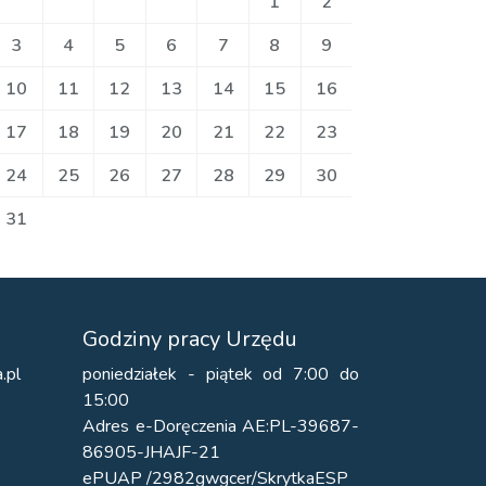
1
2
3
4
5
6
7
8
9
10
11
12
13
14
15
16
17
18
19
20
21
22
23
24
25
26
27
28
29
30
31
Godziny pracy Urzędu
.pl
poniedziałek - piątek od 7:00 do
15:00
Adres e-Doręczenia AE:PL-39687-
86905-JHAJF-21
ePUAP /2982gwgcer/SkrytkaESP