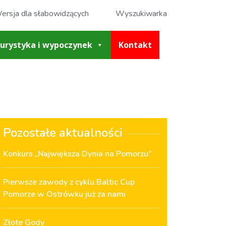
ersja dla słabowidzących
Wyszukiwarka
urystyka i wypoczynek
Kontakt
Pozostałe aktualności
Konkurs „Największa Dynia na Pomorzu”
Pierwsze zawody z cyklu Baltic Cup
Pomorze w Ostrówku już za nami
Złote Gody