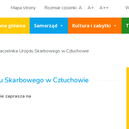
Mapa strony
Rozmiar czcionki
A
A+
A++
W
ona główna
Samorząd
Kultura i zabytki
T
Naczelnika Urzędu Skarbowego w Człuchowie
du Skarbowego w Człuchowie
ie zaprasza na