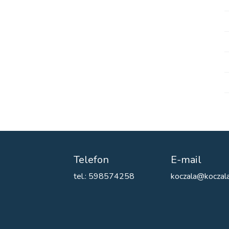
Telefon
E-mail
tel.: 598574258
koczala@koczala