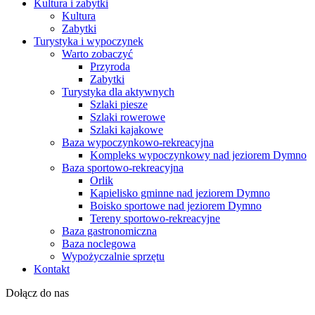
Kultura i zabytki
Kultura
Zabytki
Turystyka i wypoczynek
Warto zobaczyć
Przyroda
Zabytki
Turystyka dla aktywnych
Szlaki piesze
Szlaki rowerowe
Szlaki kajakowe
Baza wypoczynkowo-rekreacyjna
Kompleks wypoczynkowy nad jeziorem Dymno
Baza sportowo-rekreacyjna
Orlik
Kąpielisko gminne nad jeziorem Dymno
Boisko sportowe nad jeziorem Dymno
Tereny sportowo-rekreacyjne
Baza gastronomiczna
Baza noclegowa
Wypożyczalnie sprzętu
Kontakt
Dołącz do nas