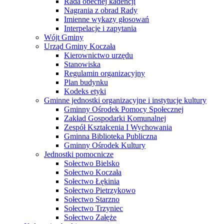
Rada obecnej kadencji
Nagrania z obrad Rady
Imienne wykazy głosowań
Interpelacje i zapytania
Wójt Gminy
Urząd Gminy Koczała
Kierownictwo urzędu
Stanowiska
Regulamin organizacyjny
Plan budynku
Kodeks etyki
Gminne jednostki organizacyjne i instytucje kultury
Gminny Ośrodek Pomocy Społecznej
Zakład Gospodarki Komunalnej
Zespół Kształcenia I Wychowania
Gminna Biblioteka Publiczna
Gminny Ośrodek Kultury
Jednostki pomocnicze
Sołectwo Bielsko
Sołectwo Koczała
Sołectwo Łękinia
Sołectwo Pietrzykowo
Sołectwo Starzno
Sołectwo Trzyniec
Sołectwo Załęże