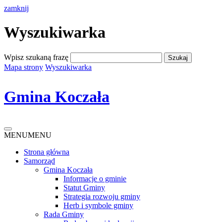
zamknij
Wyszukiwarka
Wpisz szukaną frazę
Mapa strony
Wyszukiwarka
Gmina Koczała
MENU
MENU
Strona główna
Samorząd
Gmina Koczała
Informacje o gminie
Statut Gminy
Strategia rozwoju gminy
Herb i symbole gminy
Rada Gminy