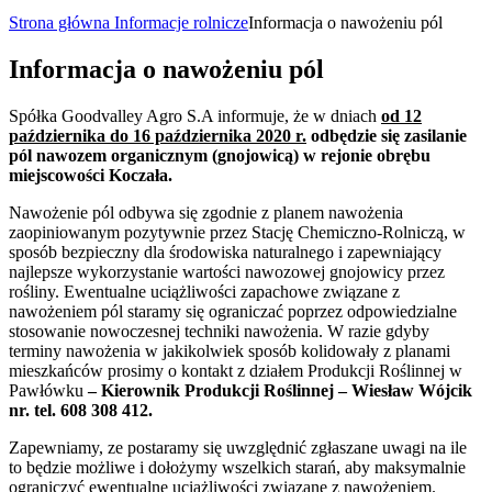
Strona główna
Informacje rolnicze
Informacja o nawożeniu pól
Informacja o nawożeniu pól
Spółka Goodvalley Agro S.A informuje, że w dniach
od 12
października do 16 października 2020 r.
odbędzie się zasilanie
pól nawozem organicznym (gnojowicą) w rejonie obrębu
miejscowości Koczała.
Nawożenie pól odbywa się zgodnie z planem nawożenia
zaopiniowanym pozytywnie przez Stację Chemiczno-Rolniczą, w
sposób bezpieczny dla środowiska naturalnego i zapewniający
najlepsze wykorzystanie wartości nawozowej gnojowicy przez
rośliny. Ewentualne uciążliwości zapachowe związane z
nawożeniem pól staramy się ograniczać poprzez odpowiedzialne
stosowanie nowoczesnej techniki nawożenia. W razie gdyby
terminy nawożenia w jakikolwiek sposób kolidowały z planami
mieszkańców prosimy o kontakt z działem Produkcji Roślinnej w
Pawłówku
– Kierownik Produkcji Roślinnej – Wiesław Wójcik
nr. tel. 608 308 412.
Zapewniamy, ze postaramy się uwzględnić zgłaszane uwagi na ile
to będzie możliwe i dołożymy wszelkich starań, aby maksymalnie
ograniczyć ewentualne uciążliwości związane z nawożeniem.