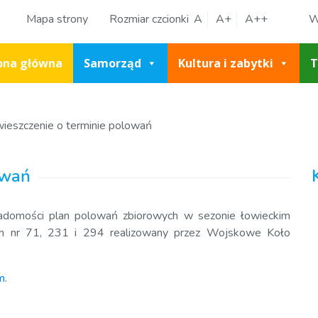
Mapa strony
Rozmiar czcionki
A
A+
A++
W
ona główna
Samorząd
Kultura i zabytki
T
ieszczenie o terminie polowań
owań
adomości plan polowań zbiorowych w sezonie łowieckim
h nr 71, 231 i 294 realizowany przez Wojskowe Koło
em
.