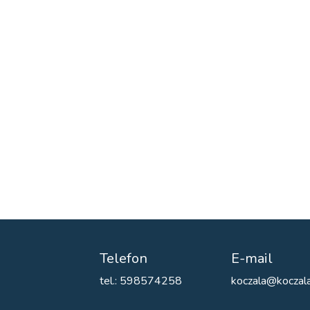
Telefon
E-mail
tel.: 598574258
koczala@koczala