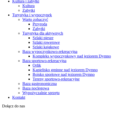
Kultura i zabytki
Kultura
Zabytki
Turystyka i wypoczynek
Warto zobaczyć
Przyroda
Zabytki
Turystyka dla aktywnych
Szlaki piesze
Szlaki rowerowe
Szlaki kajakowe
Baza wypoczynkowo-rekreacyjna
Kompleks wypoczynkowy nad jeziorem Dymno
Baza sportowo-rekreacyjna
Orlik
Kąpielisko gminne nad jeziorem Dymno
Boisko sportowe nad jeziorem Dymno
Tereny sportowo-rekreacyjne
Baza gastronomiczna
Baza noclegowa
Wypożyczalnie sprzętu
Kontakt
Dołącz do nas