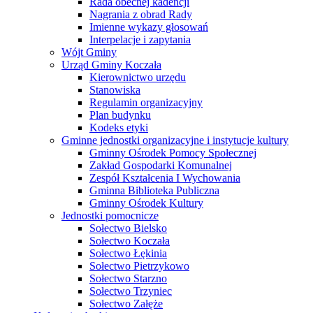
Rada obecnej kadencji
Nagrania z obrad Rady
Imienne wykazy głosowań
Interpelacje i zapytania
Wójt Gminy
Urząd Gminy Koczała
Kierownictwo urzędu
Stanowiska
Regulamin organizacyjny
Plan budynku
Kodeks etyki
Gminne jednostki organizacyjne i instytucje kultury
Gminny Ośrodek Pomocy Społecznej
Zakład Gospodarki Komunalnej
Zespół Kształcenia I Wychowania
Gminna Biblioteka Publiczna
Gminny Ośrodek Kultury
Jednostki pomocnicze
Sołectwo Bielsko
Sołectwo Koczała
Sołectwo Łękinia
Sołectwo Pietrzykowo
Sołectwo Starzno
Sołectwo Trzyniec
Sołectwo Załęże