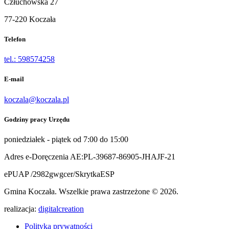
Człuchowska 27
77-220 Koczała
Telefon
tel.: 598574258
E-mail
koczala@koczala.pl
Godziny pracy Urzędu
poniedziałek - piątek od 7:00 do 15:00
Adres e-Doręczenia AE:PL-39687-86905-JHAJF-21
ePUAP /2982gwgcer/SkrytkaESP
Gmina Koczała. Wszelkie prawa zastrzeżone © 2026.
realizacja:
digitalcreation
Polityka prywatności