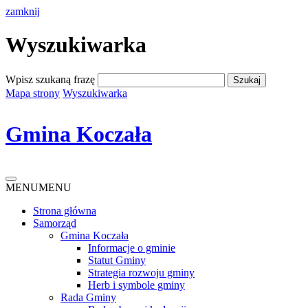
zamknij
Wyszukiwarka
Wpisz szukaną frazę
Mapa strony
Wyszukiwarka
Gmina Koczała
MENU
MENU
Strona główna
Samorząd
Gmina Koczała
Informacje o gminie
Statut Gminy
Strategia rozwoju gminy
Herb i symbole gminy
Rada Gminy