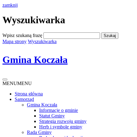
zamknij
Wyszukiwarka
Wpisz szukaną frazę
Mapa strony
Wyszukiwarka
Gmina Koczała
MENU
MENU
Strona główna
Samorząd
Gmina Koczała
Informacje o gminie
Statut Gminy
Strategia rozwoju gminy
Herb i symbole gminy
Rada Gminy