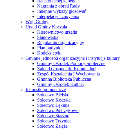
Rada obecnej kadencji
Nagrania z obrad Rady
Imienne wykazy głosowań
Interpelacje i zapytania
Wójt Gminy
Urząd Gminy Koczała
Kierownictwo urzędu
Stanowiska
Regulamin organizacyjny
Plan budynku
Kodeks etyki
Gminne jednostki organizacyjne i instytucje kultury
Gminny Ośrodek Pomocy Społecznej
Zakład Gospodarki Komunalnej
Zespół Kształcenia I Wychowania
Gminna Biblioteka Publiczna
Gminny Ośrodek Kultury
Jednostki pomocnicze
Sołectwo Bielsko
Sołectwo Koczała
Sołectwo Łękinia
Sołectwo Pietrzykowo
Sołectwo Starzno
Sołectwo Trzyniec
Sołectwo Załęże