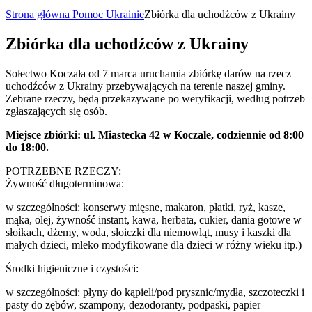
Strona główna
Pomoc Ukrainie
Zbiórka dla uchodźców z Ukrainy
Zbiórka dla uchodźców z Ukrainy
Sołectwo Koczała od 7 marca uruchamia zbiórkę darów na rzecz
uchodźców z Ukrainy przebywających na terenie naszej gminy.
Zebrane rzeczy, będą przekazywane po weryfikacji, według potrzeb
zgłaszających się osób.
Miejsce zbiórki: ul. Miastecka 42 w Koczale, codziennie od 8:00
do 18:00.
POTRZEBNE RZECZY:
Żywność długoterminowa:
w szczególności: konserwy mięsne, makaron, płatki, ryż, kasze,
mąka, olej, żywność instant, kawa, herbata, cukier, dania gotowe w
słoikach, dżemy, woda, słoiczki dla niemowląt, musy i kaszki dla
małych dzieci, mleko modyfikowane dla dzieci w różny wieku itp.)
Środki higieniczne i czystości:
w szczególności: płyny do kąpieli/pod prysznic/mydła, szczoteczki i
pasty do zębów, szampony, dezodoranty, podpaski, papier