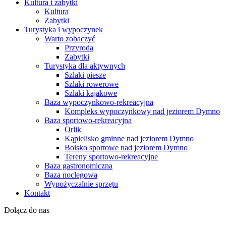
Kultura i zabytki
Kultura
Zabytki
Turystyka i wypoczynek
Warto zobaczyć
Przyroda
Zabytki
Turystyka dla aktywnych
Szlaki piesze
Szlaki rowerowe
Szlaki kajakowe
Baza wypoczynkowo-rekreacyjna
Kompleks wypoczynkowy nad jeziorem Dymno
Baza sportowo-rekreacyjna
Orlik
Kąpielisko gminne nad jeziorem Dymno
Boisko sportowe nad jeziorem Dymno
Tereny sportowo-rekreacyjne
Baza gastronomiczna
Baza noclegowa
Wypożyczalnie sprzętu
Kontakt
Dołącz do nas