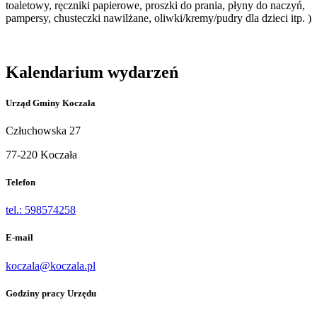
toaletowy, ręczniki papierowe, proszki do prania, płyny do naczyń,
pampersy, chusteczki nawilżane, oliwki/kremy/pudry dla dzieci itp. )
Kalendarium wydarzeń
Urząd Gminy Koczała
Człuchowska 27
77-220 Koczała
Telefon
tel.: 598574258
E-mail
koczala@koczala.pl
Godziny pracy Urzędu